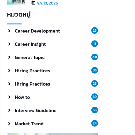
เติมเต็มให้ทีม
ก.ค. 10, 2026
หมวดหมู่
Career Development
25
Career Insight
11
General Topic
231
Hiring Practices
36
Hiring Practices
25
How to
89
Interview Guideline
56
Market Trend
24