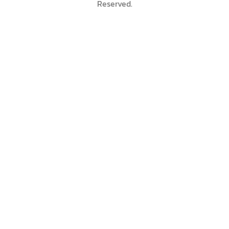
Lumphini, Pathum Wan, Bangkok 10330
Copyright © 2024
Reeracoen Co., Ltd.
All Rights
Reserved.