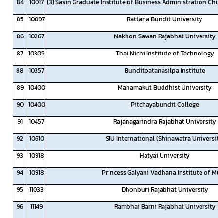
84
10017
(3) Sasin Graduate Institute of Business Administration Ch
85
10097
Rattana Bundit University
86
10267
Nakhon Sawan Rajabhat University
87
10305
Thai Nichi Institute of Technology
88
10357
Bunditpatanasilpa Institute
89
10400
Mahamakut Buddhist University
90
10400
Pitchayabundit College
91
10457
Rajanagarindra Rajabhat University
92
10610
SIU International (Shinawatra Universi
93
10918
Hatyai University
94
10918
Princess Galyani Vadhana Institute of M
95
11033
Dhonburi Rajabhat University
96
11149
Rambhai Barni Rajabhat University