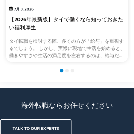
7月 3, 2026
【2026年最新版】タイで働くなら知っておきた
い福利厚生
タイ転職を検討する際、多くの方が「給与」を重視す
るでしょう。 しかし、実際に現地で生活を始めると、
働きやすさや生活の満足度を左右するのは、給与だけ
ではありません。 例えば、同じ給与額でも、住宅手当
の有無によって毎月の生活費には大きな差が生まれま
1
2
3