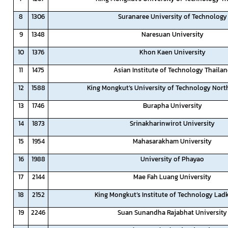
8
1306
Suranaree University of Technology
9
1348
Naresuan University
10
1376
Khon Kaen University
11
1475
Asian Institute of Technology Thaila
12
1588
King Mongkut’s University of Technology Nor
13
1746
Burapha University
14
1873
Srinakharinwirot University
15
1954
Mahasarakham University
16
1988
University of Phayao
17
2144
Mae Fah Luang University
18
2152
King Mongkut’s Institute of Technology Lad
19
2246
Suan Sunandha Rajabhat University