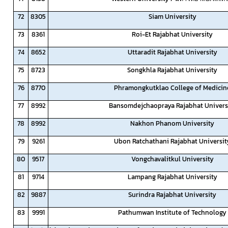
72
8305
Siam University
73
8361
Roi-Et Rajabhat University
74
8652
Uttaradit Rajabhat University
75
8723
Songkhla Rajabhat University
76
8770
Phramongkutklao College of Medicin
77
8992
Bansomdejchaopraya Rajabhat Univers
78
8992
Nakhon Phanom University
79
9261
Ubon Ratchathani Rajabhat Universit
80
9517
Vongchavalitkul University
81
9714
Lampang Rajabhat University
82
9887
Surindra Rajabhat University
83
9991
Pathumwan Institute of Technology