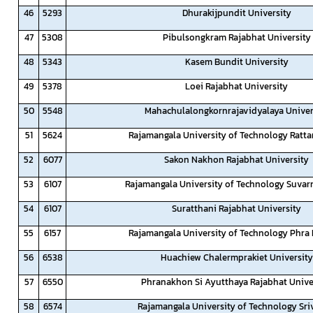
46
5293
Dhurakijpundit University
47
5308
Pibulsongkram Rajabhat University
48
5343
Kasem Bundit University
49
5378
Loei Rajabhat University
50
5548
Mahachulalongkornrajavidyalaya Univer
51
5624
Rajamangala University of Technology Ratt
52
6077
Sakon Nakhon Rajabhat University
53
6107
Rajamangala University of Technology Suva
54
6107
Suratthani Rajabhat University
55
6157
Rajamangala University of Technology Phra
56
6538
Huachiew Chalermprakiet University
57
6550
Phranakhon Si Ayutthaya Rajabhat Unive
58
6574
Rajamangala University of Technology Sri