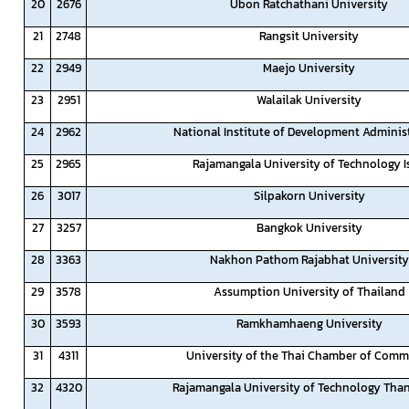
20
2676
Ubon Ratchathani University
21
2748
Rangsit University
22
2949
Maejo University
23
2951
Walailak University
24
2962
National Institute of Development Adminis
25
2965
Rajamangala University of Technology I
26
3017
Silpakorn University
27
3257
Bangkok University
28
3363
Nakhon Pathom Rajabhat University
29
3578
Assumption University of Thailand
30
3593
Ramkhamhaeng University
31
4311
University of the Thai Chamber of Comm
32
4320
Rajamangala University of Technology Tha