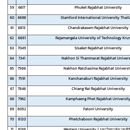
59
6617
Phuket Rajabhat University
60
6698
Stamford International University Thai
61
6813
Chandrakasem Rajabhat University
62
6881
Rajamangala University of Technology Kru
63
7049
Sisaket Rajabhat University
64
7341
Nakhon Si Thammarat Rajabhat Univers
65
7586
Nakhon Ratchasima Rajabhat Universi
66
7591
Kanchanaburi Rajabhat University
67
7846
Chiang Rai Rajabhat University
68
7962
Kamphaeng Phet Rajabhat Universit
69
8052
Fatoni University
70
8120
Phetchaboon Rajabhat University
71
8138
Western University / มหาวิทยาลัยเวสเทิร