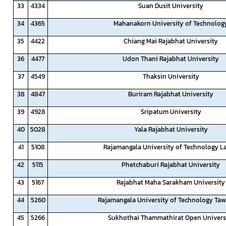
33
4334
Suan Dusit University
34
4365
Mahanakorn University of Technolog
35
4422
Chiang Mai Rajabhat University
36
4477
Udon Thani Rajabhat University
37
4549
Thaksin University
38
4847
Buriram Rajabhat University
39
4928
Sripatum University
40
5028
Yala Rajabhat University
41
5108
Rajamangala University of Technology L
42
5115
Phetchaburi Rajabhat University
43
5167
Rajabhat Maha Sarakham University
44
5260
Rajamangala University of Technology Ta
45
5266
Sukhothai Thammathirat Open Univers