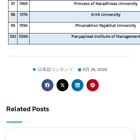
97
11169
Princess of Naradhiwas University
98
11176
Krirk University
99
11194
Phranakhon Rajabhat University
100
11386
Panyapiwat Institute of Managemen
日本語コンテンツ
11月 26, 2020
Related Posts