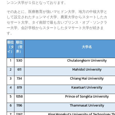
ンコン大学が１位となっております。
そのあとに、医療教育が強いマヒドン大学、地方の中核大学と
して設立されたチェンマイ大学、農業大学からスタートしたカ
セサート大学、タイ南部で最も古いプリンス・オブ・ソンクラ
ー大学、会計学校からスタートしたタマサート大学が続きま
す。
順位
順位
（タ
（世
大学名
イ）
界）
1
530
Chulalongkorn University
2
611
Mahidol University
3
734
Chiang Mai University
4
819
Kasetsart University
5
1058
Prince of Songkla University
6
1196
Thammasat University
7
1267
King Mongkut’s University of Technology T