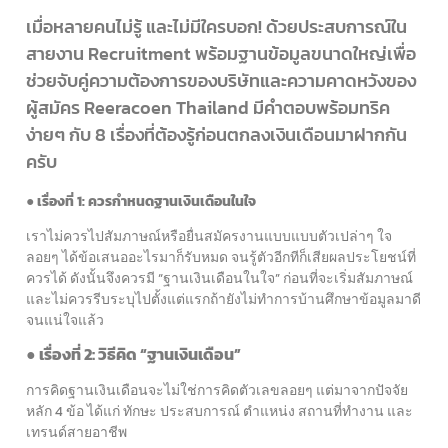
เมื่อหลายคนไม่รู้ และไม่มีใครบอก! ด้วยประสบการณ์ใน
สายงาน Recruitment พร้อมฐานข้อมูลขนาดใหญ่เพื่อ
ช่วยจับคู่ความต้องการของบริษัทและความคาดหวังของ
ผู้สมัคร Reeracoen Thailand มีคำตอบพร้อมทริค
ง่ายๆ กับ 8 เรื่องที่ต้องรู้ก่อนตกลงเงินเดือนมาฝากกัน
ครับ
● เรื่องที่ 1: ควรกำหนดฐานเงินเดือนในใจ
เราไม่ควรไปสัมภาษณ์หรือยื่นสมัครงานแบบแบบตัวเปล่าๆ ใจ
ลอยๆ ได้ข้อเสนออะไรมาก็รับหมด จนรู้ตัวอีกทีก็เสียผลประโยชน์ที่
ควรได้ ดังนั้นจึงควรมี “ฐานเงินเดือนในใจ” ก่อนที่จะเริ่มสัมภาษณ์
และไม่ควรรีบระบุไปตั้งแต่แรกถ้ายังไม่ทำการบ้านศึกษาข้อมูลมาดี
จนแน่ใจแล้ว
● เรื่องที่ 2: วิธีคิด “ฐานเงินเดือน”
การคิดฐานเงินเดือนจะไม่ใช่การคิดตัวเลขลอยๆ แต่มาจากปัจจัย
หลัก 4 ข้อ ได้แก่ ทักษะ ประสบการณ์ ตำแหน่ง สถานที่ทำงาน และ
เทรนด์สายอาชีพ