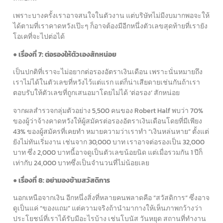
เพราะบางครั้งเราอาจสนใจในตัวงาน แต่บริษัทไม่มีงบมากพอจะให้
ได้ตามที่เราคาดหวังเป๊ะๆ ก็อาจต้องมีอีกหนึ่งตัวเลขสุดท้ายที่เรายัง
โอเคที่จะไปต่อได้
● เรื่องที่ 7: ต่อรองให้ตัวเองสักหน่อย
เป็นปกติที่เราจะไม่อยากต่อรองอัตราเงินเดือน เพราะนั่นหมายถึง
เราไม่ได้ในตัวเลขที่หวังไว้แต่แรก แต่ก็น่าเสียดายเช่นกันถ้าเรา
ตอบรับให้ตัวเลขที่ถูกเสนอมาโดยไม่ได้ ‘ต่อรอง’ สักหน่อย
จากผลสำรวจกลุ่มตัวอย่าง 5,500 คนของ Robert Half พบว่า 70%
ของผู้ว่าจ้างคาดหวังให้ผู้สมัครต่อรองอัตราเงินเดือนโดยที่มีเพียง
43% ของผู้สมัครที่เคยทำ หมายความว่าเราทำ “เงินหล่นหาย” ตั้งแต่
ยังไม่ทันเริ่มงาน เช่นจาก 30,000 บาท เราอาจต่อรองเป็น 32,000
บาท ซึ่ง 2,000 บาทนี้อาจดูเป็นตัวเลขน้อยนิด แต่เมื่อรวมกัน 1 ปีก็
เท่ากับ 24,000 บาทซึ่งเป็นจำนวนที่ไม่น้อยเลย
● เรื่องที่ 8: อย่ามองข้ามสวัสดิการ
นอกเหนือจากเงิน อีกหนึ่งสิ่งที่หลายคนพลาดคือ “สวัสดิการ” ซึ่งอาจ
ดูเป็นแค่ “ของแถม” แต่ความจริงถ้านำมากางให้เห็นภาพกว้างว่า
ประโยชน์ที่เราได้รับมีอะไรบ้าง เช่นโบนัส วันหยุด สถานที่ทำงาน