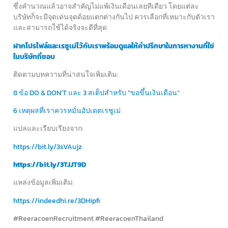
ซึ่งคำนวณแล้วอาจสำคัญไม่แพ้เงินเดือนเลยทีเดียว โดยแต่ละ
บริษัทก็จะมีจุดเด่นจุดด้อยแตกต่างกันไป ควรเลือกที่เหมาะกับตัวเรา
และสามารถใช้ได้จริงจะดีที่สุด
ฝากโปรไฟล์และเรซูเม่ไว้กับเราพร้อมดูแลให้คำปรึกษาในการหางานที่ใช่
ในบริษัทที่ชอบ
ติดตามบทความที่น่าสนใจเพิ่มเติม:
8 ข้อ DO & DON’T และ 3 สเต็ปสำหรับ “ขอขึ้นเงินเดือน”
6 เหตุผลที่เราควรหมั่นอัปเดตเรซูเม่
แปลและเรียบเรียงจาก:
https://bit.ly/3sVAujz
https://bit.ly/3TJJT9D
แหล่งข้อมูลเพิ่มเติม:
https://indeedhi.re/3DHipfi
#ReeracoenRecruitment #ReeracoenThailand