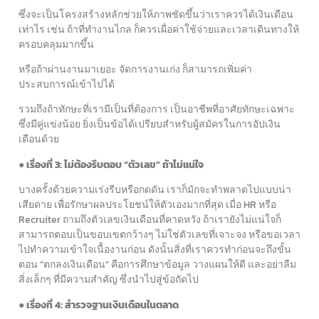
ซึ่งจะเป็นโครงสร้างหลักช่วยให้ภาพชัดขึ้นว่าเราควรได้เงินเดือน
เท่าไร เช่น ถ้าที่ทำงานไกล ก็ควรเผื่อค่าใช้จ่ายและเวลาเดินทางให้
ครอบคลุมมากขึ้น
หรือถ้าผ่านงานมาเยอะ จัดการงานเก่ง ก็สามารถเพิ่มค่า
ประสบการณ์เข้าไปได้
รวมถึงถ้าทักษะที่เรามีเป็นที่ต้องการ เป็นอาชีพที่อาศัยทักษะเฉพาะ
ซึ่งมีคู่แข่งน้อย ยิ่งเป็นข้อได้เปรียบสำหรับผู้สมัครในการอัปเงิน
เดือนด้วย
● เรื่องที่ 3: ไม่ต้องรีบตอบ “ตัวเลข” ถ้าไม่แน่ใจ
บางครั้งด้วยความเร่งรีบหรือกดดัน เราก็มักจะทำพลาดไปแบบน่า
เสียดาย เพื่อรักษาผลประโยชน์ให้ตัวเองมากที่สุด เมื่อ HR หรือ
Recruiter ถามถึงตัวเลขเงินเดือนที่คาดหวัง ถ้าเรายังไม่แน่ใจก็
สามารถตอบเป็นขอบเขตกว้างๆ ไม่ใช่ตัวเลขที่เจาะจง หรือขอเวลา
ไปทำความเข้าใจเนื้องานก่อน ดังนั้นสิ่งที่เราควรทำก่อนจะถึงขั้น
ตอน “ตกลงเงินเดือน” คือการศึกษาข้อมูล วางแผนให้ดี และอย่าลืม
สิ่งเล็กๆ ที่มีความสำคัญ ซึ่งนำไปสู่ข้อถัดไป
● เรื่องที่ 4: สำรวจฐานเงินเดือนในตลาด