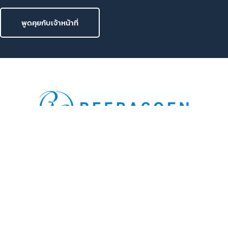
พูดคุยกับเจ้าหน้าที่
ที่ Reeracoen เราสร้างโอกาสงานผ่านทีมงานรีครูทเตอร์มือ
อาชีพผ่านการแมทช์งานที่คุณมองหา เพื่อให้มั่นใจว่าคุณสามารถ
เปลี่ยนเพื่อสิ่งทีดีกว่าสำหรับอนาคตของคุณ
801 8th Floor, Mercury Tower, 540 Ploenchit Road,
Lumphini, Pathum Wan, Bangkok 10330