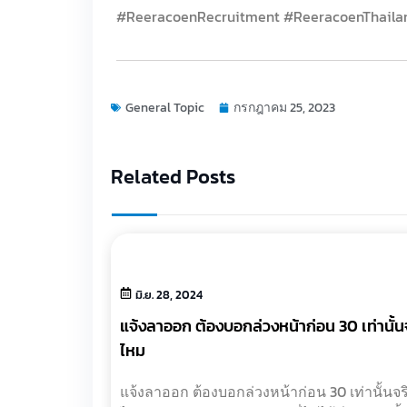
#ReeracoenRecruitment #ReeracoenThaila
General Topic
กรกฎาคม 25, 2023
Related Posts