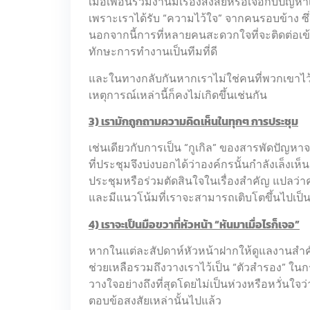
เมื่อเพื่อนร่วมงานมีเรื่องสงสัยหรือเจอกับปั
เพราะเราได้รับ “ความไว้ใจ” จากคนรอบข้าง ซึ
นอกจากนี้การที่หลายคนสะดวกใจที่จะติดต่อเข้
ทักษะการทำงานเป็นทีมที่ดี
และในทางกลับกันหากเราไม่ใช่คนที่พวกเขาไว
เหตุการณ์เหล่านี้ก็คงไม่เกิดขึ้นเช่นกัน
3) เรามักถูกถามความคิดเห็นในทุกๆ การประชุม
เช่นเดียวกับการเป็น “กูเกิล” ของสารพัดปัญ
ที่ประชุมจึงบ่งบอกได้ว่าองค์กรนั้นกำลังเล็งเ
ประชุมหรือร่วมตัดสินใจในเรื่องสำคัญ แปลว
และมีแนวโน้มที่เราจะสามารถเติบโตขึ้นไปเป็
4) เราจะเป็นมือขวาที่หัวหน้า “หันมาเมื่อไรก็เจอ”
หากในแต่ละสัปดาห์หัวหน้าฝากให้ดูแลงานสำค
ช่วยเหลือรวมถึงวางเราไว้เป็น “ตัวสำรอง” ในกร
วางใจอย่างถึงที่สุดโดยไม่เป็นห่วงหรือหวั่น
ตอบข้อสงสัยเหล่านั้นไปแล้ว