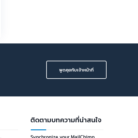
มิ.ย.
แจ้งล
ไหม
แจ้งลา
ไหม ส
สัญญา
มักจะ
ก.ค. 10, 2026
Semiconductor กำลังมา แต่ Talent ในไทยโต
ไม่ทัน
อุตสาหกรรมเซมิคอนดักเตอร์ไทยต้องการบุคลากร
เพิ่มกว่า 80,000 คนในอีก 5 ปีข้างหน้า แต่การสร้าง
Engineer 1 คนอาจใช้เวลาหลายปี ซึ่งใน 80,000
คนนี้รวมทั้งสายผลิต วิศวกร นักพัฒนาและวิจัย และ
การ Upskill ผ?…