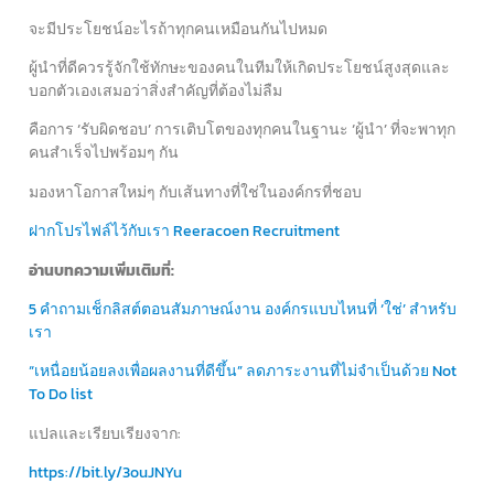
จะมีประโยชน์อะไรถ้าทุกคนเหมือนกันไปหมด
ผู้นำที่ดีควรรู้จักใช้ทักษะของคนในทีมให้เกิดประโยชน์สูงสุดและ
บอกตัวเองเสมอว่าสิ่งสำคัญที่ต้องไม่ลืม
คือการ ‘รับผิดชอบ’ การเติบโตของทุกคนในฐานะ ‘ผู้นำ’ ที่จะพาทุก
คนสำเร็จไปพร้อมๆ กัน
มองหาโอกาสใหม่ๆ กับเส้นทางที่ใช่ในองค์กรที่ชอบ
ฝากโปรไฟล์ไว้กับเรา Reeracoen Recruitment
อ่านบทความเพิ่มเติมที่:
5 คำถามเช็กลิสต์ตอนสัมภาษณ์งาน องค์กรแบบไหนที่ ‘ใช่’ สำหรับ
เรา
“เหนื่อยน้อยลงเพื่อผลงานที่ดีขึ้น” ลดภาระงานที่ไม่จำเป็นด้วย Not
To Do list
แปลและเรียบเรียงจาก:
https://bit.ly/3ouJNYu