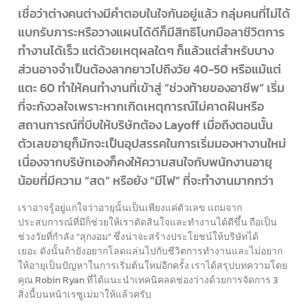
เชื่อว่าต่างคนต่างมีคำตอบในใจกันอยู่แล้ว กลุ่มคนที่ไม่ได้
แบกรับภาระหรือวางแผนได้ดีก็มีสิทธิโบกมือลาชีวิตการ
ทำงานได้เร็ว แต่ด้วยเหตุผลใดๆ ก็แล้วแต่สำหรับบาง
ส่วนอาจจำเป็นต้องลากยาวไปถึงวัย 40-50 หรือแม้แต่
แตะ 60 ทำให้คนทำงานที่เข้าสู่ “ช่วงท้ายของอาชีพ” เริ่ม
ที่จะกังวลใจเพราะหากเกิดเหตุการณ์ไม่คาดฝันหรือ
สถานการณ์ที่บีบให้บริษัทต้อง Layoff เมื่อถึงตอนนั้น
ตัวเลขอายุก็มักจะเป็นอุปสรรคในการเริ่มมองหางานใหม่
เนื่องจากบริษัทเองก็คงให้ความสนใจกับพนักงานอายุ
น้อยที่มีความ “สด” หรือยัง “มีไฟ” ที่จะทำงานมากกว่า
เราอาจรู้อยู่แก่ใจว่าอายุนั้นเป็นเพียงแค่ตัวเลข แถมจาก
ประสบการณ์ที่มีก็ช่วยให้เราตัดสินใจและทำงานได้ดีขึ้น ถือเป็น
ช่วงวัยที่กำลัง “สุกงอม” ซึ่งน่าจะสร้างประโยชน์ให้บริษัทได้
เยอะ
ดังนั้นถ้ายังอยากโลดแล่นไปกับชีวิตการทำงานและไม่อยาก
ให้อายุเป็นปัญหาในการเริ่มต้นใหม่อีกครั้ง เราได้สรุปบทความโดย
คุณ Robin Ryan ที่ได้แนะนำเทคนิคลดช่องว่างด้วยการจัดการ 3
สิ่งนี้บนหน้าเรซูเม่มาให้แล้วครับ