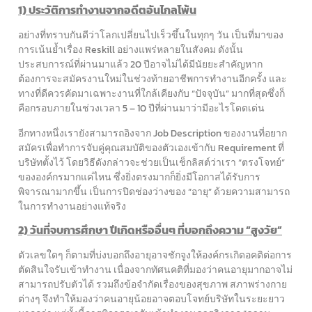
1) ประวัติการทำงานจากอดีตอันไกลโพ้น
อย่างที่ทราบกันดีว่าโลกเปลี่ยนไปเร็วขึ้นในทุกๆ วัน เป็นที่มาของ
การเน้นย้ำเรื่อง Reskill อย่างแพร่หลายในสังคม ดังนั้น
ประสบการณ์ที่ผ่านมาแล้ว 20 ปีอาจไม่ได้มีนัยยะสำคัญหาก
ต้องการจะสมัครงานใหม่ในช่วงท้ายอาชีพการทำงานอีกครั้ง และ
ทางที่ดีควรคัดมาเฉพาะงานที่ใกล้เคียงกับ “ปัจจุบัน” มากที่สุดซึ่งก็
คือกรอบภายในช่วงเวลา 5 – 10 ปีที่ผ่านมาว่ามีอะไรโดดเด่น
อีกทางหนึ่งเรายังสามารถอิงจาก Job Description ของงานที่อยาก
สมัครเพื่อทำการจับคู่คุณสมบัติของตัวเองเข้ากับ Requirement ที่
บริษัทตั้งไว้ โดยวิธีดังกล่าวจะช่วยเป็นเช็กลิสต์ว่าเรา “ตรงโจทย์”
ขององค์กรมากแค่ไหน ซึ่งยิ่งตรงมากก็ยิ่งมีโอกาสได้รับการ
พิจารณามากขึ้น เป็นการปิดช่องว่างของ “อายุ” ด้วยความสามารถ
ในการทำงานอย่างแท้จริง
2) วันที่จบการศึกษา ปีเกิดหรืออื่นๆ ที่บอกถึงความ “สูงวัย”
ตัวเลขใดๆ ก็ตามที่บ่งบอกถึงอายุอาจชักจูงให้องค์กรเกิดอคติต่อการ
ตัดสินใจรับเข้าทำงาน เนื่องจากทัศนคติที่มองว่าคนอายุมากอาจไม่
สามารถปรับตัวได้ รวมถึงข้อจำกัดเรื่องของสุขภาพ สภาพร่างกาย
ต่างๆ จึงทำให้มองว่าคนอายุน้อยอาจตอบโจทย์บริษัทในระยะยาว