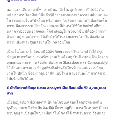
เผลอแปปเดียวเวลาก็พาเราเดินมาถึงโค้งสุดท้ายของปี 2024 กัน
แล้ว
สำหรับใครที่จบปีนี้แล้วรู้สึกว่าอยากมองหาความเปลี่ยนแปลง
ไม่ว่าจะย้ายไปบริษัทใหม่ หรือแม้แต่ “เปลี่ยนสายงาน”
เพื่อเติมเต็ม
ความต้องการรวมถึงสร้างรากฐานที่มั่นคงให้ชีวิต
ก็อย่าลืมศึกษา
ตลาดว่าปัจจุบันธุรกิจกลุ่มใดกำลังอยู่ในช่วงขาขึ้น
มีทั้งอัตราการ
จ้างงานสูงและโอกาสให้เติบโตได้ในระยะยาว
โดยไม่ต้องกังวล
ความเสี่ยงที่จะสูญเสียงานในเวลาอันใกล้
เนื่องในโอกาสใกล้หมดปี 2024 Reeracoen Thailand จึงได้สรุป
ข้อมูล
10 อาชีพมาแรงพร้อมฐานเงินเดือนสูงในปี 2025
(อ้างอิงจาก
emeritus และค่าเฉลี่ยเงินเดือนจาก Glassdoor และ Comparably)
ไว้เป็นแนวทางและข้อมูลอ้างอิงสำหรับใครที่วางแผนจะเปลี่ยน
งานในปีหน้า
ซึ่งจะมีกลุ่มอาชีพแบบไหน สายงานอะไร มาติดตาม
ไปพร้อมกันได้เลย
1) นักวิเคราะห์ข้อมูล (Data Analyst) เงินเดือนเฉลี่ย/ปี: 4,700,000
บาท
เมื่อข้อมูลคือ “เชื้อเพลิง” ที่เป็นกลไกขับเคลื่อนโลกดิจิทัล
ดังนั้น
ธุรกิจมากมายจึงจำเป็นต้องมีผู้เชี่ยวชาญ
ที่สามารถวิเคราะห์ ศึกษา
ควบคุมฐานข้อมูลใหญ่ๆ เพื่อนำไปใช้ต่อได้
สำหรับความร้อนแรง