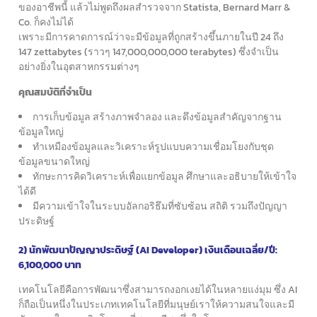
ของอาชีพนี้
แล้วไม่พูดถึงผลสำรวจจาก Statista, Bernard Marr &
Co. ก็คงไม่ได้
เพราะมีการคาดการณ์ว่าจะมีข้อมูลที่ถูกสร้างขึ้นภายในปี 24
ถึง
147 zettabytes (ราวๆ 147,000,000,000 terabytes)
ซึ่งจำเป็น
อย่างยิ่งในอุตสาหกรรมต่างๆ
คุณสมบัติที่จำเป็น
การเก็บข้อมูล สร้างภาพจำลอง และดึงข้อมูลสำคัญจากฐาน
ข้อมูลใหญ่
ทำเหมืองข้อมูลและวิเคราะห์รูปแบบความเชื่อมโยงกับชุด
ข้อมูลขนาดใหญ่
ทักษะการคิดวิเคราะห์เพื่อแยกข้อมูล ศึกษาและอธิบายให้เข้าใจ
ได้ดี
มีความเข้าใจในระบบอัลกอริธึมที่ซับซ้อน สถิติ รวมถึงปัญญา
ประดิษฐ์
2) นักพัฒนาปัญญาประดิษฐ์ (AI Developer) เงินเดือนเฉลี่ย/ปี:
6,100,000 บาท
เทคโนโลยีคือการพัฒนาซึ่งสามารถงอกเงยได้ในหลายแง่มุม
ซึ่ง AI
ก็ถือเป็นหนึ่งในประเภทเทคโนโลยีที่มนุษย์เราให้ความสนใจ
และมี