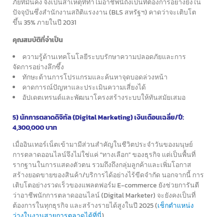
ภัยที่มั่นคง
จึงเป็นสาเหตุที่ทำไมอาชีพนี้ถึงเป็นที่ต้องการอย่างยิ่งใน
ปัจจุบัน
ซึ่งสำนักงานสถิติแรงงาน (BLS สหรัฐฯ) คาดว่าจะเติบโต
ขึ้น 35% ภายในปี 2031
คุณสมบัติที่จำเป็น
ความรู้ด้านเทคโนโลยีระบบรักษาความปลอดภัยและการ
จัดการอย่างลึกซึ้ง
ทักษะด้านการโปรแกรมและค้นหาจุดบอดล่วงหน้า
คาดการณ์ปัญหาและประเมินความเสี่ยงได้
อัปเดตเทรนด์และพัฒนาโครงสร้างระบบให้ทันสมัยเสมอ
5) นักการตลาดดิจิทัล (Digital Marketing) เงินเดือนเฉลี่ย/ปี:
4,300,000 บาท
เมื่ออินเทอร์เน็ตเข้ามามีส่วนสำคัญในชีวิตประจำวันของมนุษย์
การตลาดออนไลน์จึงไม่ใช่แค่ “ทางเลือก” ของธุรกิจ
แต่เป็นพื้นที่
รากฐานในการแสดงตัวตน รวมถึงถึงกลุ่มลูกค้า
และเพิ่มโอกาส
สร้างยอดขายของสินค้า/บริการได้อย่างไร้ขีดจำกัด
นอกจากนี้ การ
เติบโตอย่างรวดเร็วของแพลตฟอร์ม E-commerce
ยังช่วยการันตี
ว่าอาชีพนักการตลาดออนไลน์ (Digital Marketer)
จะยังคงเป็นที่
ต้องการในทุกธุรกิจ และสร้างรายได้สูงในปี 2025 (
เช็กตำแหน่ง
ว่างในงานสายการตลาดได้ที่นี่
)