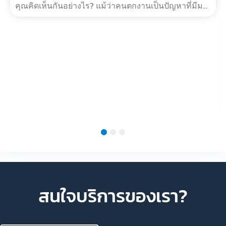
มิ.ย. 26, 2024
สรุป 4 ปัญหาทำไมคนรุ่นใหม่ถึงหางานยาก
สรุป 4 ปัญหาทำไมคนรุ่นใหม่ถึงหางานยาก “ปัจจุบันไม่มี
บริษัทไหนอยากจ้างงานเด็ก Gen Z” จากประโยคข้างต้น
คุณคิดเห็นกันอย่างไร? แม้ว่าคนตกงานเป็นปัญหาที่มีมา
ทุกยุคสมัย ซึ่งสาเหตุก?…
1
2
3
สนใจบริการของเรา?