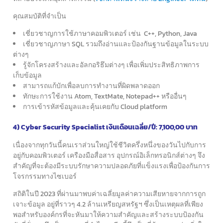
คุณสมบัติที่จำเป็น
เชี่ยวชาญการใช้ภาษาคอมพิวเตอร์ เช่น C++, Python, Java
เชี่ยวชาญภาษา SQL รวมถึงอ่านและป้องกันฐานข้อมูลในระบบ
ต่างๆ
รู้จักโครงสร้างและอัลกอริธึมต่างๆ เพื่อเพิ่มประสิทธิภาพการ
เก็บข้อมูล
สามารถแก้บักเพื่อลบการทำงานที่ผิดพลาดออก
ทักษะการใช้งาน Atom, TextMate, Notepad++ หรืออื่นๆ
การเข้ารหัสข้อมูลและคุ้นเคยกับ Cloud platform
4) Cyber Security Specialist เงินเดือนเฉลี่ย/ปี: 7,100,00 บาท
เนื่องจากทุกวันนี้คนเราส่วนใหญ่ใช้ชีวิตครึ่งหนึ่งของวันไปกับการ
อยู่กับคอมพิวเตอร์
เครืองมือสื่อสาร อุปกรณ์อิเล็กทรอนิกส์ต่างๆ
จึง
สำคัญที่จะต้องมีระบบรักษาความปลอดภัยที่แข็งแรง
เพื่อป้องกันการ
โจรกรรมทางไซเบอร์
สถิติในปี 2023 ที่ผ่านมาพบค่าเฉลี่ยมูลค่าความเสียหายจากการถูก
เจาะข้อมูล
อยู่ที่ราวๆ 4.2 ล้านเหรียญสหรัฐฯ ซึ่งเป็นเหตุผลที่เพียง
พอสำหรับองค์กร
ที่จะหันมาให้ความสำคัญและสร้างระบบป้องกัน