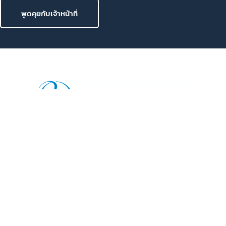
พูดคุยกับเจ้าหน้าที่
ที่ Reeracoen เราสร้างโอกาสงานผ่านทีมงานรีครูทเตอร์มือ
อาชีพผ่านการแมทช์งานที่คุณมองหา เพื่อให้มั่นใจว่าคุณสามารถ
เปลี่ยนเพื่อสิ่งทีดีกว่าสำหรับอนาคตของคุณ
801 8th Floor, Mercury Tower, 540 Ploenchit Road,
Lumphini, Pathum Wan, Bangkok 10330