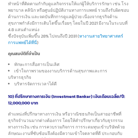
ทำหน้าที่ติดตามกำกับดูแลกิจกรรมให้แก่ผู้ให้บริการรักษา
เช่น โรง
พยาบาล คลินิก หรือศูนย์ปฏิบัติงานทางการแพทย์
รวมถึงรับผิดชอบ
ด้านการเงิน และจดบันทึกการดูแลผู้ป่วย
เนื่องจากธุรกิจด้าน
สุขภาพกำลังมีการเติบโตขึ้นเรื่อยๆ
โดยในปี 2021 มีงานในระบบที่
4.8 แสนตำแหน่ง
ซึ่งปัจจุบันเพิ่มขึ้น 28% ไปจนถึงปี 2031 (
หางานสายวิทยาศาสตร์
การแพทย์ได้ที่นี่
)
คุณสมบัติที่จำเป็น
ทักษะการสื่อสารเป็นเลิศ
เข้าใจภาพรวมของงานบริการด้านสุขภาพและการ
บริหารธุรกิจ
บริหารจัดการเวลาได้ดี
10) ที่ปรึกษาทางการเงิน (Investment Banker) เงินเดือนเฉลี่ย/ปี:
12,000,000 บาท
ตำแหน่งที่ปรึกษาทางการเงิน หรือวาณิชธนกิจ
เป็นสายอาชีพที่
ธุรกิจจำนวนมากต่างต้องการ
โดยให้คำปรึกษาเกี่ยวกับธุรกรรม
ทางการเงิน
เช่น การควบรวมกิจการ การระดมทุนเข้าบริษัท
ด้วย
ลักษณะงานที่ซับซ้อนจึงต้องมีความเข้าใจตลาดที่ดี
ประกอบกับ