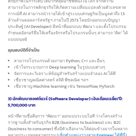
ศักยภาพในการเติบโตมากที่สุดอาชีพหนึ่งในโลก
จากความ
สามารถในการพลิกธุรกิจให้เกิดความเปลี่ยนแปลง
ด้วยตัวเลขคาด
การณ์ที่ AI สามารถนำรายได้เข้าสู่ระบบเศรษฐกิจ
เป็นมูลค่าถึง 1.5
ล้านล้านดอลลาร์สหรัฐฯ ภายในปี 2573
โดยนักออกแบบปัญญา
ประดิษฐ์ (AI Developer)
มีหน้าที่ออกแบบ พัฒนา และตั้งโปรแกรม
กำหนดอัลกอริธึม
ให้เครื่องจักรหรือโปรแกรมนั้นๆ สามารถ “คิด” ได้
แบบมนุษย์
คุณสมบัติที่จำเป็น
สามารถโปรแกรมด้วยภาษา Python, C++ และอื่นๆ
เข้าใจกระบวนการ Deep learning ในรูปแบบต่างๆ
จัดการและวิเคราะห์ข้อมูสำหรับสร้างแบบจำลอง AI ได้ดี
เชี่ยวชาญคณิตศาสตร์ สถิติ พีชคณิต ฯลฯ
เชี่ยวชาญ Machine learning เช่น TensorFlow, PyTorch
3) นักพัฒนาซอฟต์แวร์ (Software Developer) เงินเดือนเฉลี่ย/ปี:
5,700,000 บาท
หน้าที่ตามชื่อคือการ “พัฒนา” ออกแบบระบบไอที
วางโครงสร้าง
รากฐานทั้งสำหรับธุรกิจ B2B (business to business)
และ B2C
(business to consumer) ซึ่งมีตัวเลือกงานให้ค่อนข้างมาก
ในหลาก
หลายประเภทอุตสาหกรรม (
เช็กตำแหน่งว่างสาย Engineer ได้ที่นี่
)