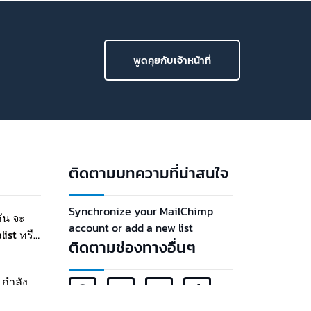
พนักงานทีละมากๆ ไม่เว้นแม้แต่บริษัทยักษ์ใหญ่ที่มี
สเกลการทำธุรกิจในระดับโลก โดยบทเร?…
พ.ย.
QA vs
ทักษะ
ง่ายส
QA vs QC ต่า
— โฟกัสที่ป้
วางกร
ต้นน้ำ เป้าหมายหลักคือลดความผิดพลาดก่อนเกิด
ผ่านก
พูดคุยกับเจ้าหน้าที่