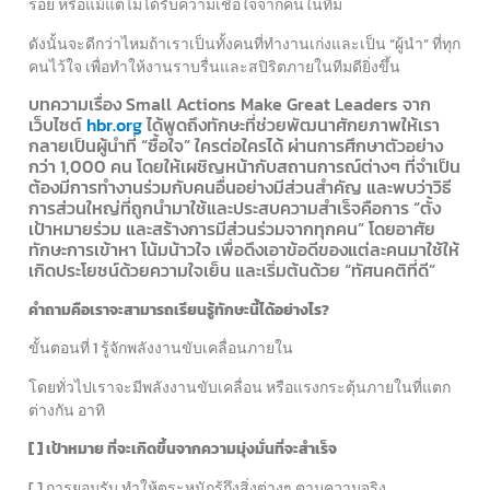
รอย หรือแม้แต่ไม่ได้รับความเชื่อใจจากคนในทีม
ดังนั้นจะดีกว่าไหมถ้าเราเป็นทั้งคนที่ทำงานเก่งและเป็น “ผู้นำ” ที่ทุก
คนไว้ใจ เพื่อทำให้งานราบรื่นและสปิริตภายในทีมดียิ่งขึ้น
บทความเรื่อง Small Actions Make Great Leaders จาก
เว็บไซต์
hbr.org
ได้พูดถึงทักษะที่ช่วยพัฒนาศักยภาพให้เรา
กลายเป็นผู้นำที่ “ซื้อใจ” ใครต่อใครได้ ผ่านการศึกษาตัวอย่าง
กว่า 1,000 คน โดยให้เผชิญหน้ากับสถานการณ์ต่างๆ ที่จำเป็น
ต้องมีการทำงานร่วมกับคนอื่นอย่างมีส่วนสำคัญ และพบว่าวิธี
การส่วนใหญ่ที่ถูกนำมาใช้และประสบความสำเร็จคือการ “ตั้ง
เป้าหมายร่วม และสร้างการมีส่วนร่วมจากทุกคน” โดยอาศัย
ทักษะการเข้าหา โน้มน้าวใจ เพื่อดึงเอาข้อดีของแต่ละคนมาใช้ให้
เกิดประโยชน์ด้วยความใจเย็น และเริ่มต้นด้วย “ทัศนคติที่ดี”
คำถามคือเราจะสามารถเรียนรู้ทักษะนี้ได้อย่างไร?
ขั้นตอนที่ 1 รู้จักพลังงานขับเคลื่อนภายใน
โดยทั่วไปเราจะมีพลังงานขับเคลื่อน หรือแรงกระตุ้นภายในที่แตก
ต่างกัน อาทิ
[ ] เป้าหมาย ที่จะเกิดขึ้นจากความมุ่งมั่นที่จะสำเร็จ
[ ] การยอมรับ ทำให้ตระหนักรู้ถึงสิ่งต่างๆ ตามความจริง