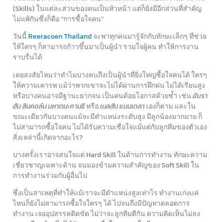
(Skills) ในแต่ละส่วนของคนเป็นหัวหน้า แต่ก็ยังมีอีกส่วนที่สำคัญ
ไม่แพ้กันซึ่งก็คือ “การซื้อใจคน”
วันนี้
Reeracoen Thailand
จะพาทุกคนมารู้จักกับทักษะเล็กๆ ที่ช่วย
ให้ใครๆ ก็สามารถก้าวขึ้นมาเป็นผู้นำ รวมใจผู้คน ทำให้การงาน
ราบรื่นได้
เคยสงสัยไหมว่าทำไมบางคนถึงเป็นผู้นำที่ยิ่งใหญ่ซื้อใจคนได้ ใครๆ
ให้ความเคารพ แม้ว่าพวกเขาจะไม่ได้ผ่านการฝึกฝน ไม่ได้เรียนสูง
หรือบางคนอาจมีฐานะยากจน เป็นคนด้อยโอกาสด้วยซ้ำ เช่น
อับรา
ฮัม ลินคอล์น มหาตมะคานธี
หรือ
เนลสัน แมนเดลา
เองก็ตาม และใน
ขณะเดียวกันบางคนแม้จะมีตำแหน่งระดับสูง มีลูกน้องมากมาย ก็
ไม่สามารถซื้อใจคน ไม่ได้รับความเชื่อใจแม้แต่กับลูกทีมของตัวเอง
สิ่งเหล่านี้เกิดจากอะไร?
บางครั้งเราอาจสนใจแต่ Hard Skill ในด้านการทำงาน ทักษะความ
เชี่ยวชาญเฉพาะด้าน จนมองข้ามความสำคัญของ Soft Skill ใน
การทำงานร่วมกับผู้อื่นไป
ซึ่งเป็นสาเหตุที่ทำให้แม้เราจะมีตำแหน่งสูงเท่าไร ทำงานเก่งแค่
ไหนก็ยังไม่สามารถซื้อใจใครๆ ได้ ไปจนถึงมีปัญหาตลอดการ
ทำงาน เจออุปสรรคติดขัด ไม่ว่าจะลูกทีมตีกัน ความคิดเห็นไม่ลง