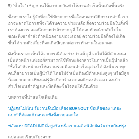
5) “ซื้อใจ” เชิญชวนให้มาช่วยกันทำให้ภาพสำเร็จนั้นเกิดขึ้นจริง
ซึ่งหากเราไม่รู้จักที่จะใช้ทักษะการซื้อใจคนผ่านวิธีการเหล่านี้ เรา
อาจพลาดโอกาสที่จะได้รับความช่วยเหลือ สิ่งความร่วมมือในสิ่งที่
เราต้องการ ลองนึกภาพว่าถ้าหาก จูลี่ โต้ตอบหัวหน้ากลับไปใน
ขณะที่เขากำลังตำหนิผลงานของเธออยู่ ความร่วมมือก็คงไม่เกิด
ขึ้นได้ รวมถึงเสี่ยงที่จะเกิดปัญหาต่อการทำงานในอนาคต
ดังนั้นเราจะเห็นได้จากกรณีตัวอย่างว่าแม้ จูลี่ จะไม่ได้มีตำแหน่ง
เป็นหัวหน้า แต่เธอก็สามารถใช้ทักษะดังกล่าวในการเป็นผู้นำแล้ว
“ซื้อใจ” หัวหน้ามาให้ความร่วมมือจนสำเร็จลุล่วงได้ ดังนั้นเราทุก
คนก็สามารถเป็นผู้นำได้ โดยไม่จำเป็นต้องมีตำแหน่งสูงๆ หรือมีลูก
น้องมากมาย เพียงแค่รู้จักเปิดกว้าง ลดอคติของตัวเอง มองเป้า
สำเร็จเป็นสำคัญ และหัดที่จะซื้อใจคนให้เป็นด้วย
บทความที่น่าสนใจเพิ่มเติม:
ปฏิเสธไม่เป็น รับงานล้นมือ เสี่ยง BURNOUT ข้อเสียของ “เดอะ
แบก” ที่ต้องแก้ ก่อนจะพังทั้งกายและใจ
พลังแห่ง DEADLINE มีอยู่จริง หรือเราแค่ติดนิสัยผัดวันประกันพรุ่ง
แปลและเรียบเรียงจาก: