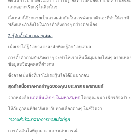
ดังนั้นการย้ำกับตัวเองว่า ‘เราไม่รู้’ จะทำให้สมองเราเกิดความสงสัย
และอยากเรียนรู้ในสิ่งนั้นๆ
สิ่งเหล่านี้จึงกลายเป็นแรงผลักดันในการพัฒนาตัวเองที่ทำให้เรามี
พลังและกำลังใจในการทำสิ่งต่างๆ อย่างต่อเนื่อง
2. รู้จักตั้งคำถามอยู่เสมอ
เมื่อเราได้รู้ 1 อย่าง จงสงสัยที่จะรู้อีก 1 อยู่เสมอ
การตั้งคำถามกับสิ่งต่างๆ จะทำให้เราเห็นถึงมุมมองใหม่ๆ จากแหล่ง
ข้อมูลหรือบุคคลที่ต่างกัน
ซึ่งอาจเป็นสิ่งที่เราไม่เคยรู้หรือได้ยินมาก่อน
สุดท้ายนี้อยากฝากคำพูดของคุณ ประภาส ชลศรานนท์
จากหนังสือ
แด่คลื่นเล็ก ๆ ในมหาสมุทร
โดยคุณ ธนา เธียรอัจฉริยะ
ให้กับทุกคนที่ยัง ‘ลังเล’ กับทางเลือกต่างๆ ในชีวิตว่า
“ความสำเร็จมาจากการตัดสินใจที่ถูก
การตัดสินใจที่ถูกมาจากประสบการณ์