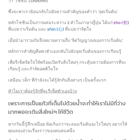
ว่า ‘โชชิน’ (Shoshin)
ซึ่งจะพาเราย้อนกลับไปยังความสำคัญของคำว่า ‘จุดเริ่มต้น’
หลักโชชินเป็นการผสมระหว่าง 2 คำในภาษาญี่ปุ่น ได้แก่
sho (初)
ที่แปลว่าเริ่มต้น และ
shin (心)
ที่แปลว่าจิตใจ
เมื่อนำมารวมกันจึงหมายความถึง
‘จิตวิญญาณของการเริ่มต้น’
หลักการสำคัญคือพาตัวเองกลับไปยังจุดเริ่มต้นของการเรียนรู้
เพื่อรีเซ็ตจิตใจให้พร้อมเปิดรับสิ่งใหม่ๆ กระตุ้นความต้องการที่จะ
เรียนรู้ และกำจัดอคติในใจ
เสมือน ‘เด็ก’ ที่กำลังจะได้รู้จักกับสิ่งต่างๆ เป็นครั้งแรก
ทำไมเราต้องรู้จักที่จะรีเซ็ตตัวเองบ้าง
เพราะการเป็นแก้วที่เต็มไปด้วยน้ำจะทำให้เราไม่มีที่ว่าง
มากพอจะเติมสิ่งใหม่ๆ ให้ชีวิต
หากวันนี้รู้สึกเหนื่อย ท้อเกินกว่าจะลองเริ่มต้นอะไรใหม่ๆ อยากให้
คุณลองอ่านเรื่องราวของคนคนหนึ่ง