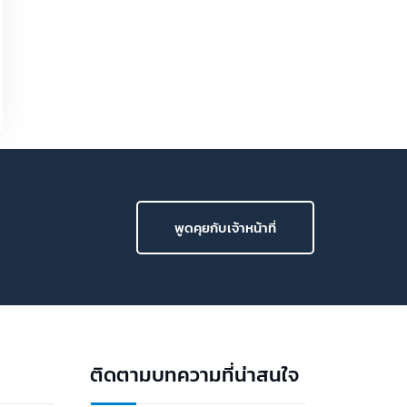
พาทัวร์ EZHire ฟังก์ชันใหม่ โปรโมต Employer
Branding แบบมืออาชีพ ในยุคที่ Talent ระดับตัว
ท็อปไม่ได้มองหาแค่ “งาน” แต่กำลังมองหา
“องค์กรที่ใช่” หน้าประกาศงานแบบเดิมๆ อาจไม่
เพียงพออีกต่อไป EZHire จึงขอแนะ?…
พูดคุยกับเจ้าหน้าที่
ติดตามบทความที่น่าสนใจ