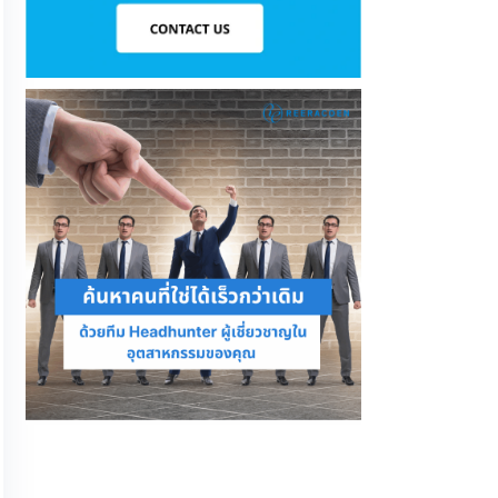
ธ.ค. 
8 เหต
ปี 20
88% ข
ว่าใน
ท้าทาย
“ยากกว
ม.ค. 19, 2026
กะ?…
EZHire ฟังก์ชันใหม่ โปรโมต Employer
Branding แบบมืออาชีพ