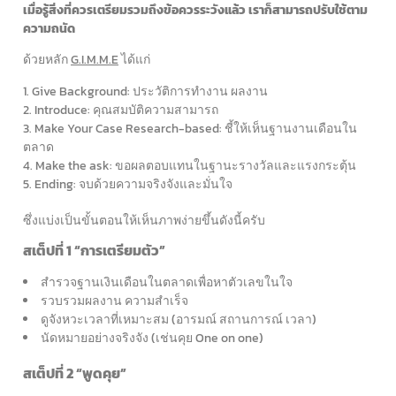
เมื่อรู้สิ่งที่ควรเตรียมรวมถึงข้อควรระวังแล้ว เราก็สามารถปรับใช้ตาม
ความถนัด
ด้วยหลัก
G.I.M.M.E
ได้แก่
Give Background: ประวัติการทำงาน ผลงาน
Introduce: คุณสมบัติความสามารถ
Make Your Case Research-based: ชี้ให้เห็นฐานงานเดือนใน
ตลาด
Make the ask: ขอผลตอบแทนในฐานะรางวัลและแรงกระตุ้น
Ending: จบด้วยความจริงจังและมั่นใจ
ซึ่งแบ่งเป็นขั้นตอนให้เห็นภาพง่ายขึ้นดังนี้ครับ
สเต็ปที่ 1 “การเตรียมตัว”
สำรวจฐานเงินเดือนในตลาดเพื่อหาตัวเลขในใจ
รวบรวมผลงาน ความสำเร็จ
ดูจังหวะเวลาที่เหมาะสม (อารมณ์ สถานการณ์ เวลา)
นัดหมายอย่างจริงจัง (เช่นคุย One on one)
สเต็ปที่ 2 “พูดคุย”