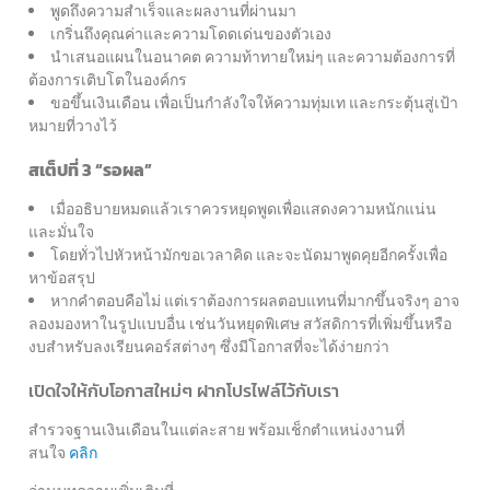
พูดถึงความสำเร็จและผลงานที่ผ่านมา
เกริ่นถึงคุณค่าและความโดดเด่นของตัวเอง
นำเสนอแผนในอนาคต ความท้าทายใหม่ๆ และความต้องการที่
ต้องการเติบโตในองค์กร
ขอขึ้นเงินเดือน เพื่อเป็นกำลังใจให้ความทุ่มเท และกระตุ้นสู่เป้า
หมายที่วางไว้
สเต็ปที่ 3 “รอผล”
เมื่ออธิบายหมดแล้วเราควรหยุดพูดเพื่อแสดงความหนักแน่น
และมั่นใจ
โดยทั่วไปหัวหน้ามักขอเวลาคิด และจะนัดมาพูดคุยอีกครั้งเพื่อ
หาข้อสรุป
หากคำตอบคือไม่ แต่เราต้องการผลตอบแทนที่มากขึ้นจริงๆ อาจ
ลองมองหาในรูปแบบอื่น เช่นวันหยุดพิเศษ สวัสดิการที่เพิ่มขึ้น
หรือ
งบสำหรับลงเรียนคอร์สต่างๆ ซึ่งมีโอกาสที่จะได้ง่ายกว่า
เปิดใจให้กับโอกาสใหม่ๆ ฝากโปรไฟล์ไว้กับเรา
สำรวจฐานเงินเดือนในแต่ละสาย พร้อมเช็กตำแหน่งงานที่
สนใจ
คลิก