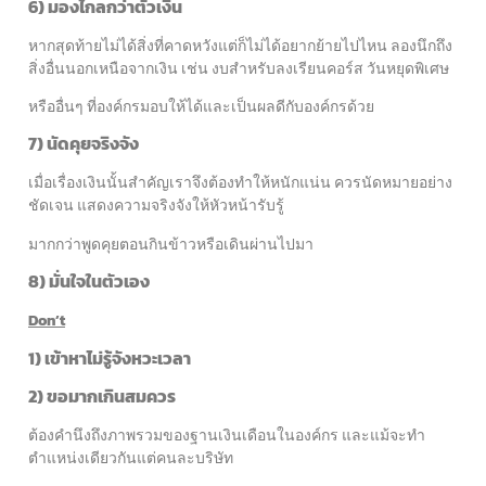
6) มองไกลกว่าตัวเงิน
หากสุดท้ายไม่ได้สิ่งที่คาดหวังแต่ก็ไม่ได้อยากย้ายไปไหน ลองนึกถึง
สิ่งอื่นนอกเหนือจากเงิน เช่น งบสำหรับลงเรียนคอร์ส วันหยุดพิเศษ
หรืออื่นๆ ที่องค์กรมอบให้ได้และเป็นผลดีกับองค์กรด้วย
7) นัดคุยจริงจัง
เมื่อเรื่องเงินนั้นสำคัญเราจึงต้องทำให้หนักแน่น ควรนัดหมายอย่าง
ชัดเจน แสดงความจริงจังให้หัวหน้ารับรู้
มากกว่าพูดคุยตอนกินข้าวหรือเดินผ่านไปมา
8) มั่นใจในตัวเอง
Don’t
1) เข้าหาไม่รู้จังหวะเวลา
2) ขอมากเกินสมควร
ต้องคำนึงถึงภาพรวมของฐานเงินเดือนในองค์กร และแม้จะทำ
ตำแหน่งเดียวกันแต่คนละบริษัท