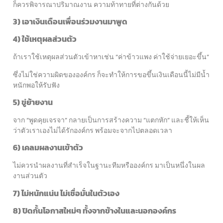
ก็ควรพิจารณาปริมาณงาน ความท้าทายที่ต่างกันด้วย
3) เอาเงินเดือนเพื่อนร่วมงานมาพูด
4) ใช้เหตุผลส่วนตัว
ถ้าเราใช้เหตุผลส่วนตัวเข้าหาเช่น “ค่าข้าวแพง ค่าใช้จ่ายเยอะขึ้น”
ซึ่งไม่ใช่ความผิดขององค์กร ก็จะทำให้การขอขึ้นเงินเดือนนี้ไม่มีน้ำ
หนักพอให้รับฟัง
5) ขู่ย้ายงาน
จาก “พูดคุยเจรจา” กลายเป็นการสร้างความ “แตกหัก” และชี้ให้เห็น
ว่าตัวเราเองไม่ได้รักองค์กร พร้อมจะจากไปตลอดเวลา
6) เคลมผลงานเข้าตัว
ไม่ควรนำผลงานที่สำเร็จในฐานะทีมหรือองค์กร มาเป็นหนึ่งในผล
งานส่วนตัว
7) ไม่หนักแน่น ไม่เชื่อมั่นในตัวเอง
8) ปิดกั้นโอกาสใหม่ๆ ทั้งจากข้างในและนอกองค์กร