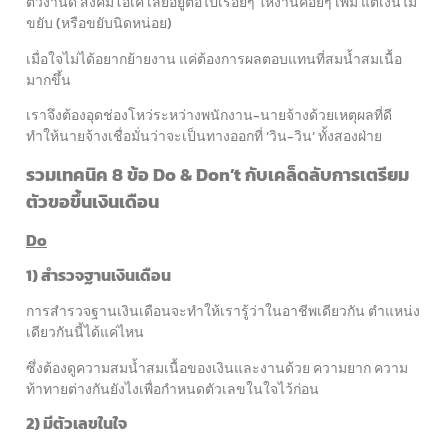
ตัวงานดี สังคมโอเค เลยอยู่ต่อไปเรื่อยๆ ให้งานค่อยๆ เพิ่ม แต่เงินไม่
ขยับ (หรือขยับนิดหน่อย)
เมื่อใจไม่ได้อยากย้ายงาน แค่ต้องการผลตอบแทนที่สมน้ำสมเนื้อ
มากขึ้น
เราจึงต้องอุดช่องโหว่ระหว่างพนักงาน-นายจ้างด้วยเหตุผลที่ดี
ทำให้นายจ้างเชื่อมั่นว่าจะเป็นทางออกที่ ‘วิน-วิน’ ทั้งสองฝ่าย
รวมเทคนิค 8 ข้อ Do & Don’t กับเคล็ดลับการเตรียม
ตัวขอขึ้นเงินเดือน
Do
1) สำรวจฐานเงินเดือน
การสำรวจฐานเงินเดือนจะทำให้เรารู้ว่าในอาชีพเดียวกัน ตำแหน่ง
เดียวกันนี้ได้แค่ไหน
ซึ่งต้องดูความสมน้ำสมเนื้อของเงินและงานด้วย ความยาก ความ
ท้าทายต่างกันยังไงเพื่อกำหนดตัวเลขในใจไว้ก่อน
2) มีตัวเลขในใจ