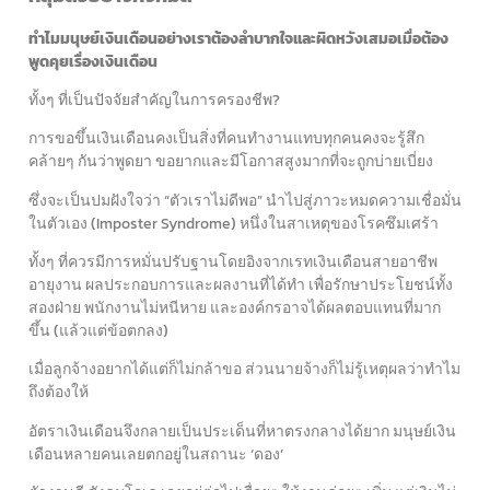
ทำไมมนุษย์เงินเดือนอย่างเราต้องลำบากใจและผิดหวังเสมอเมื่อต้อง
พูดคุยเรื่องเงินเดือน
ทั้งๆ ที่เป็นปัจจัยสำคัญในการครองชีพ?
การขอขึ้นเงินเดือนคงเป็นสิ่งที่คนทำงานแทบทุกคนคงจะรู้สึก
คล้ายๆ กันว่าพูดยา ขอยากและมีโอกาสสูงมากที่จะถูกบ่ายเบี่ยง
ซึ่งจะเป็นปมฝังใจว่า “ตัวเราไม่ดีพอ” นำไปสู่ภาวะหมดความเชื่อมั่น
ในตัวเอง (Imposter Syndrome) หนึ่งในสาเหตุของโรคซึมเศร้า
ทั้งๆ ที่ควรมีการหมั่นปรับฐานโดยอิงจากเรทเงินเดือนสายอาชีพ
อายุงาน ผลประกอบการและผลงานที่ได้ทำ เพื่อรักษาประโยชน์ทั้ง
สองฝ่าย พนักงานไม่หนีหาย และองค์กรอาจได้ผลตอบแทนที่มาก
ขึ้น (แล้วแต่ข้อตกลง)
เมื่อลูกจ้างอยากได้แต่ก็ไม่กล้าขอ ส่วนนายจ้างก็ไม่รู้เหตุผลว่าทำไม
ถึงต้องให้
อัตราเงินเดือนจึงกลายเป็นประเด็นที่หาตรงกลางได้ยาก
มนุษย์เงิน
เดือนหลายคนเลยตกอยู่ในสถานะ ‘ดอง’