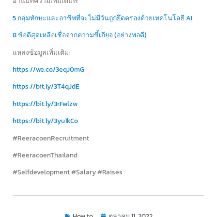
อ่านบทความเพิ่มเติมที่:
5 กลุ่มทักษะและอาชีพที่จะไม่มีวันถูกยึดครองด้วยเทคโนโลยี AI
8 ข้อดีสุดเหลือเชื่อจากความขี้เกียจ (อย่างพอดี)
แหล่งข้อมูลเพิ่มเติม:
https://we.co/3eqJ0mG
https://bit.ly/3T4qJdE
https://bit.ly/3rFwlzw
https://bit.ly/3yu1kCo
#ReeracoenRecruitment
#ReeracoenThailand
#Selfdevelopment #Salary #Raises
How to
ตุลาคม 11, 2022