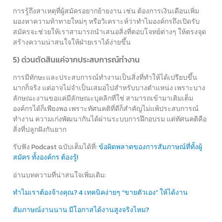
การรู้ถึงสาเหตุที่ผู้สมัครอยากย้ายงาน เช่น ต้องการเงินเดือนเพิ่ม
มองหาความท้าทายใหม่ๆ หรือวิเคราะห์ว่าทำไมองค์กรถึงเปิดรับ
สมัครจะช่วยให้เราสามารถนำเสนอสิ่งที่ตอบโจทย์ต่างๆ ให้ตรงจุด
สร้างความน่าสนใจให้ฝ่ายเราได้ง่ายขึ้น
5) ด่วนตัดสินแค่จากประสบการณ์ทำงาน
การมีทักษะและประสบการณ์ทำงานเป็นสิ่งที่ทำให้ได้เปรียบขึ้น
มากก็จริง แต่อาจไม่จำเป็นเสมอไปสำหรับบางตำแหน่ง เพราะบาง
ลักษณะงานขอแค่มีลักษณะบุคลิกที่ใช่ สามารถเข้ามาเติมเต็ม
องค์กรได้ก็เพียงพอ เพราะทัศนคติที่ดีก็สำคัญไม่แพ้ประสบการณ์
ทำงาน ความเก่งพัฒนากันได้ผ่านระบบการฝึกอบรม แต่ทัศนคติคือ
สิ่งที่ปลูกฝังกันยาก
รับฟัง Podcast ฉบับเต็มได้ที่:
ข้อผิดพลาดของการสัมภาษณ์ที่ทั้งผู้
สมัคร ทั้งองค์กร ต้องรู้!
อ่านบทความที่น่าสนใจเพิ่มเติม:
ทำไมเราต้องจ้างคุณ? 4 เทคนิคง่ายๆ “ขายตัวเอง” ให้ได้งาน
สัมภาษณ์งานนาน มีโอกาสได้งานสูงจริงไหม?