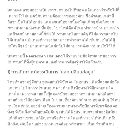
หลายคนอาจมองว่าเป็นเพราะตัวเองไม่ดีพอ คนอื่นเก่งกว่าหรือไม่ก็
เพราะยังไม่แมตช์กับความต้องการขององค์กร ซึ่งคำตอบเหล่านี้
ถือว่าเป็นไปได้ทุกข้อ แต่นอกเหนือจากนี้ยังมีจุดเล็กๆ ซึ่งเกิดจาก
“การสัมภาษณ์งาน” ที่แม้จะโปรไฟล์ดีแค่ไหน ทำการบ้านมาเท่าไร
แต่ถ้าตกม้าตายตรงนี้ก็ทำให้เราพลาดโอกาสดีๆ ที่ไม่ควรพลาดไป
ได้เช่นกัน แม้แต่องค์กรเองก็สามารถทำพลาดได้เช่นกัน เมื่อได้ผู้
สมัครดีๆ เข้ามาสัมภาษณ์แต่กลับไม่สามารถดึงความสนใจไว้ได้
บทความนี้ Reeracoen Thailand ได้รวบรวมข้อผิดพลาดของการ
สัมภาษณ์ที่ทั้งผู้สมัครและองค์กรควรต้องรู้มาให้แล้วครับ
1) การสัมภาษณ์ควรเป็นการ “แลกเปลี่ยนข้อมูล”
โดยทำความรู้จักกัน พูดคุยกันให้ชัดเจนในทุกประเด็นที่ส่งผลต่อกัน
และกัน ไม่ใช่การนำเสนอเฉพาะด้านดี เพื่อหวังให้อีกฝ่ายสนใจ
เท่านั้น เพราะหลายครั้งผู้สมัครมักจะมองว่าการสัมภาษณ์คือการ
ขายตัวเองให้องค์กรเลือก ในขณะที่องค์กรก็นำเสนอจุดเด่นๆ ให้คน
สนใจ แต่กลับมองข้ามเรื่องความคาดหวังหรือปัญหาที่เขาต้องเจอ
ทั้งๆ ที่เป็นสิ่งสำคัญอันดับต้นๆ เช่นได้ฟังประสบการณ์ของผู้สมัคร
แล้วคิดว่าเขาจะแก้ปัญหาหรือทำงานในองค์กรเราได้ทันที แต่ลืม
นึกถึงปัจจัยอื่นๆ อย่างสภาพแวดล้อม ทรัพยากร เพื่อนร่วมทีม จน