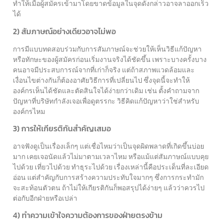
ทำให้เมื่อผู้สมัครเข้ามาโดยขาดข้อมูลในจุดดังกล่าวอาจลาออกเร็ว
ได้
2) สัมภาษณ์อย่างเดียวอาจไม่พอ
การมีแบบทดสอบร่วมกับการสัมภาษณ์จะช่วยให้เห็นวิธีแก้ปัญหา
หรือทักษะของผู้สมัครก่อนเริ่มงานจริงได้ชัดขึ้น เพราะบางครั้งบาง
คนอาจมีประสบการณ์จากที่เก่าก็จริง แต่ถ้าสภาพแวดล้อมและ
เงื่อนไขต่างกันก็ต้องอาศัยวิธีการที่เปลี่ยนไป ซึ่งจุดนี้จะทำให้
องค์กรเห็นได้ชัดและตัดสินใจได้ง่ายกว่าเดิม เช่น ตั้งคำถามจาก
ปัญหาที่บริษัทกำลังเจอเพื่อดูตรรกะ วิธีคิดแก้ปัญหาว่าใช่สำหรับ
องค์กรไหม
3) การให้เกียรติกันสำคัญเสมอ
อาจฟังดูเป็นเรื่องเล็กๆ แต่เชื่อไหมว่าเป็นจุดผิดพลาดที่เกิดขึ้นบ่อย
มาก เคยเจอนัดแล้วไม่มาตามเวลาไหม หรือแม้แต่สัมภาษณ์แบบคุย
ไปด้วย เที่ยวไปด้วย ทำธุระไปด้วย เรื่องเหล่านี้คือประเด็นที่ละเอียด
อ่อน แต่สำคัญกับการสร้างความประทับใจมากๆ ซึ่งการกระทำมัก
จะสะท้อนตัวตน ถ้าไม่ให้เกียรติกันก็พอสรุปได้ง่ายๆ แล้วว่าควรไป
ต่อกับอีกฝ่ายหรือเปล่า
4) ทำความเข้าใจความต้องการของฝ่ายตรงข้าม