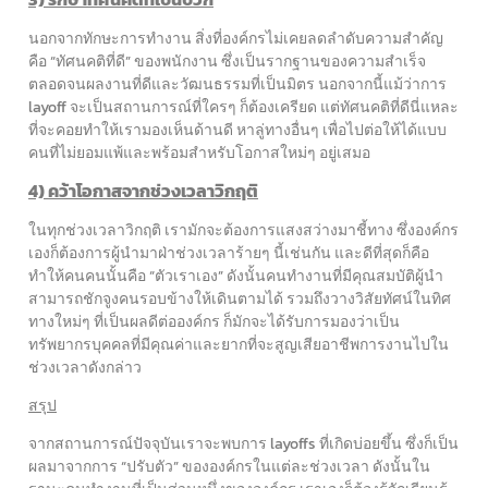
นอกจากทักษะการทำงาน สิ่งที่องค์กรไม่เคยลดลำดับความสำคัญ
คือ “ทัศนคติที่ดี” ของพนักงาน ซึ่งเป็นรากฐานของความสำเร็จ
ตลอดจนผลงานที่ดีและวัฒนธรรมที่เป็นมิตร นอกจากนี้แม้ว่าการ
layoff จะเป็นสถานการณ์ที่ใครๆ ก็ต้องเครียด แต่ทัศนคติที่ดีนี่แหละ
ที่จะคอยทำให้เรามองเห็นด้านดี หาลู่ทางอื่นๆ เพื่อไปต่อให้ได้แบบ
คนที่ไม่ยอมแพ้และพร้อมสำหรับโอกาสใหม่ๆ อยู่เสมอ
4) คว้าโอกาสจากช่วงเวลาวิกฤติ
ในทุกช่วงเวลาวิกฤติ เรามักจะต้องการแสงสว่างมาชี้ทาง ซึ่งองค์กร
เองก็ต้องการผู้นำมาฝ่าช่วงเวลาร้ายๆ นี้เช่นกัน และดีที่สุดก็คือ
ทำให้คนคนนั้นคือ “ตัวเราเอง” ดังนั้นคนทำงานที่มีคุณสมบัติผู้นำ
สามารถชักจูงคนรอบข้างให้เดินตามได้ รวมถึงวางวิสัยทัศน์ในทิศ
ทางใหม่ๆ ที่เป็นผลดีต่อองค์กร ก็มักจะได้รับการมองว่าเป็น
ทรัพยากรบุคคลที่มีคุณค่าและยากที่จะสูญเสียอาชีพการงานไปใน
ช่วงเวลาดังกล่าว
สรุป
จากสถานการณ์ปัจจุบันเราจะพบการ layoffs ที่เกิดบ่อยขึ้น ซึ่งก็เป็น
ผลมาจากการ “ปรับตัว” ขององค์กรในแต่ละช่วงเวลา ดังนั้นใน