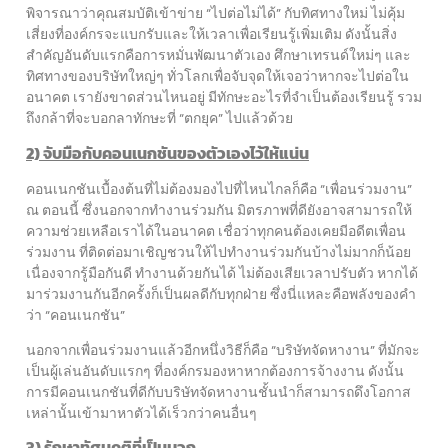
พิจารณาว่าคุณสมบัติเข้าข่าย “ไปต่อไม่ได้” กับทิศทางใหม่ ไม่คุ้ม
เสี่ยงที่องค์กรจะแบกรับและให้เวลาเพื่อเรียนรู้เพิ่มเติม ดังนั้นสิ่ง
สำคัญอันดับแรกคือการหมั่นพัฒนาตัวเอง ศึกษาเทรนด์ใหม่ๆ และ
ทิศทางของบริษัทใหญ่ๆ ทั่วโลกเพื่อจับจุดให้เจอว่าหากจะไปต่อใน
อนาคต เรายังขาดส่วนไหนอยู่ มีทักษะอะไรที่จำเป็นต้องเรียนรู้ รวม
ถึงกล้าที่จะบอกลาทักษะที่ “ตกยุค” ไปแล้วด้วย
2) จับมือกับคอนเนกชันของตัวเองไว้ให้แน่น
คอนเนกชันเบื้องต้นที่ไม่ต้องมองไปที่ไหนไกลก็คือ “เพื่อนร่วมงาน”
ณ ตอนนี้ ซึ่งนอกจากทำงานร่วมกัน มิตรภาพที่ดียังอาจสามารถให้
ความช่วยเหลือเราได้ในอนาคต เชื่อว่าทุกคนต้องเคยมีอดีตเพื่อน
ร่วมงาน ที่ติดต่อมาเชิญชวนให้ไปทำงานร่วมกันบ้างไม่มากก็น้อย
เนื่องจากรู้มือกันดี ทำงานด้วยกันได้ ไม่ต้องเสียเวลาปรับตัว หากได้
มาร่วมงานกันอีกครั้งก็เป็นผลดีกับทุกฝ่าย ซึ่งนี่แหละคือพลังของคำ
ว่า “คอนเนกชัน”
นอกจากเพื่อนร่วมงานแล้วอีกหนึ่งวิธีก็คือ “บริษัทจัดหางาน” ที่มักจะ
เป็นผู้เล่นอันดับแรกๆ ที่องค์กรมองหาหากต้องการจ้างงาน ดังนั้น
การมีคอนเนกชันที่ดีกับบริษัทจัดหางานชั้นนำก็สามารถดึงโอกาส
เหล่านั้นเข้ามาหาตัวได้เร็วกว่าคนอื่นๆ
3) รักษาทัศนคติที่เป็นบวก