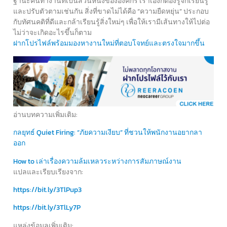
ฐานะคนทำงานที่เป็นส่วนหนึ่งขององค์กร เราเองก็ต้องรู้จักเรียนรู้
และปรับตัวตามเช่นกัน สิ่งที่ขาดไม่ได้คือ “ความยืดหยุ่น” ประกอบ
กับทัศนคติที่ดีและกล้าเรียนรู้สิ่งใหม่ๆ เพื่อให้เรามีเส้นทางให้ไปต่อ
ไม่ว่าจะเกิดอะไรขึ้นก็ตาม
ฝากโปรไฟล์พร้อมมองหางานใหม่ที่ตอบโจทย์และตรงใจมากขึ้น
อ่านบทความเพิ่มเติม:
กลยุทธ์ Quiet Firing: “ภัยความเงียบ” ที่ชวนให้พนักงานอยากลา
ออก
How to เล่าเรื่องความล้มเหลวระหว่างการสัมภาษณ์งาน
แปลและเรียบเรียงจาก:
https://bit.ly/3TlPup3
https://bit.ly/3TlLy7P
แหล่งข้อมูลเพิ่มเติม: