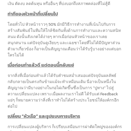
เงิน ตัดงบ ลดต้นทุน หรืออื่นๆ ที่บ่งบอกถึงสภาพคล่องที่ไม่สู้ดี
ท่าทีของหัวหน้าที่เปลี่ยนไป
โดยทั่วไป หัวหน้าราวๆ 50% มักมีวิธีการทำงานที่เน้นไปกับการ
สร้างสัมพันธ์ในทีมให้ใกล้ชิดกันทั้งด้านการทำงานและความสนิท
สนม ดังนั้นสังเกตได้ง่ายๆ หากเมื่อก่อนหัวหน้าของเราเคย
สนุกสนาน แต่ปัจจุบันดูเงียบๆ และเฉยชาโดยที่ไม่ได้มีปัญหาส่วน
ตัวมาเกี่ยวข้อง ก็อาจเป็นสัญญาณเตือนว่าได้รับรู้บางอย่างแต่บอก
ใครไม่ได้
เมื่อก่อนทำแล้วดี แต่ตอนนี้กลับแย่
จากสิ่งที่เมื่อก่อนทำแล้วได้รับคำชมสม่ำเสมอแต่ปัจจุบันผลลัพธ์
กลับกลายเป็นตรงกันข้ามแม้จะทำเหมือนเดิม นี่อาจเป็นหนึ่งใน
สัญญาณว่ามีบางอย่างในกอไผ่เกิดขึ้นซึ่งเป็นการ “ปูทาง” ไปสู่
ความเปลี่ยนแปลง เพราะเมื่อผลงานเราไม่ดี ได้รับแต่ Feedback
แย่ๆ ก็หมายความว่าสิ่งที่เราทำไม่ได้สร้างประโยชน์ให้องค์กรอีก
ต่อไป
เปลี่ยน “หัวเรือ” และรูปแบบการบริหาร
การเปลี่ยนแปลงผู้บริหาร ก็เปรียบเสมือนการผ่าตัดใหญ่ขององค์กร