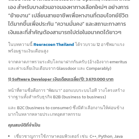
เอง สำหรับบางส่วนอาจมองหาทางเลือกใหม่ๆ อย่างการ
“ย้ายงาน” เปลี่ยนสายอาชีพเพื่อหางานที่ตอบโจทย์ชีวิต
ได้มากขึ้นเพื่อประกัน “ความมั่นคง” และสถานะทางการ
เงินและที่สำคัญต้องสามารถไปต่อในอนาคตได้ยาวๆ
ในบทความนี้
Reeracoen Thailand
ได้รวบรวม 12 อาชีพมาแรง
พร้อมฐานเงินเดือนสูง
จากตลาดภาพรวมระดับโลกมาฝากกันครับ (อ้างอิงจาก emeritus
และค่าเฉลี่ยเงินเดือนจาก Glassdoor และ Comparably)
1) Software Developer เงินเดือนเฉลี่ย/ปี: 3,670,000 บาท
หน้าที่ตามชื่อคือการ “พัฒนา” ออกแบบระบบไอที วางโครงสร้าง
รากฐานทั้งสำหรับธุรกิจ B2B (business to business)
และ B2C (business to consumer) ซึ่งมีตัวเลือกงานให้ค่อนข้าง
มากในหลากหลายประเภทอุตสาหกรรม
คุณสมบัติที่จำเป็น
เชี่ยวชาญการใช้ภาษาคอมพิวเตอร์ เช่น C++, Python, Java