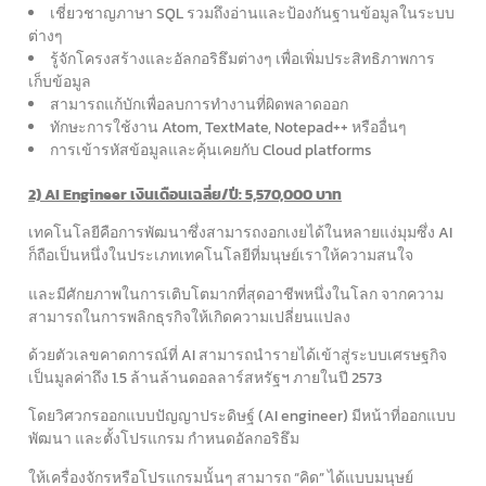
เชี่ยวชาญภาษา SQL รวมถึงอ่านและป้องกันฐานข้อมูลในระบบ
ต่างๆ
รู้จักโครงสร้างและอัลกอริธึมต่างๆ เพื่อเพิ่มประสิทธิภาพการ
เก็บข้อมูล
สามารถแก้บักเพื่อลบการทำงานที่ผิดพลาดออก
ทักษะการใช้งาน Atom, TextMate, Notepad++ หรืออื่นๆ
การเข้ารหัสข้อมูลและคุ้นเคยกับ Cloud platforms
2) AI Engineer เงินเดือนเฉลี่ย/ปี: 5,570,000 บาท
เทคโนโลยีคือการพัฒนาซึ่งสามารถงอกเงยได้ในหลายแง่มุมซึ่ง AI
ก็ถือเป็นหนึ่งในประเภทเทคโนโลยีที่มนุษย์เราให้ความสนใจ
และมีศักยภาพในการเติบโตมากที่สุดอาชีพหนึ่งในโลก จากความ
สามารถในการพลิกธุรกิจให้เกิดความเปลี่ยนแปลง
ด้วยตัวเลขคาดการณ์ที่ AI สามารถนำรายได้เข้าสู่ระบบเศรษฐกิจ
เป็นมูลค่าถึง 1.5 ล้านล้านดอลลาร์สหรัฐฯ ภายในปี 2573
โดยวิศวกรออกแบบปัญญาประดิษฐ์ (AI engineer) มีหน้าที่ออกแบบ
พัฒนา และตั้งโปรแกรม กำหนดอัลกอริธึม
ให้เครื่องจักรหรือโปรแกรมนั้นๆ สามารถ “คิด” ได้แบบมนุษย์