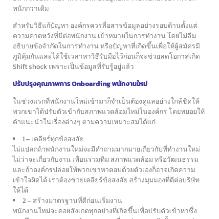
หนักกว่าเดิม
สำหรับวิธีแก้ปัญหา องค์กรควรสื่อสารข้อมูลอย่างรอบด้าน
ตั้งแต่
ความคาดหวังที่มีต่อพนักงาน เป้าหมายในการทำงาน
โดยไม่ลืม
อธิบายข้อจำกัดในการทำงาน หรือปัญหาที่เกิดขึ้น
เพื่อให้ผู้สมัครมี
ภูมิคุ้มกันและได้ใช้เวลาหาวิธีรับมือไว้ก่อน
ก็จะช่วยลดโอกาสเกิด
Shift shock เพราะเป็นข้อมูลที่รับรู้อยู่แล้ว
ปรับปรุงคุณภาพการ Onboarding พนักงานใหม่
ในช่วงแรกที่พนักงานใหม่เข้ามาก็จำเป็นต้องดูแลอย่างใกล้ชิด
ให้
พวกเขาได้ปรับตัวเข้ากับสภาพแวดล้อมใหม่ในองค์กร
โดยทยอยให้
คำแนะนำในเรื่องต่างๆ ตามความเหมาะสมได้แก่
1 – เคลียร์ทุกข้อสงสัย
ไม่แปลกถ้าพนักงานใหม่จะมีคำถามมากมายเกี่ยวกับที่ทำงานใหม่
ไม่ว่าจะเกี่ยวกับงาน เพื่อนร่วมทีม สภาพแวดล้อม หรือวัฒนธรรม
และถ้าองค์กรปล่อยให้พวกเขาหาตอบด้วยตัวเองก็อาจเกิดความ
เข้าใจผิดได้
เราต้องช่วยเคลียร์ข้อสงสัย สร้างมุมมองที่ดีต่อบริษัท
ให้ได้
2 – สร้างมาตรฐานที่ดีก่อนเริ่มงาน
พนักงานใหม่จะคอยสังเกตทุกอย่างที่เกิดขึ้นเพื่อปรับตัวเข้าหา
ซึ่ง