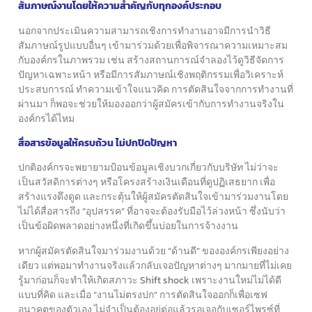
สัมภาษณ์งานโดยให้ความสำคัญกับทุกองค์ประกอบ
นอกจากประเมินความสามารถเชิงการทำงาน
อาจมีการนำวิธี
สัมภาษณ์รูปแบบอื่นๆ เข้ามาร่วมด้วย
เพื่อพิจารณาความเหมาะสม
กับองค์กรในภาพรวม
เช่น สร้างสถานการณ์จำลองไว้ดูวิธีจัดการ
ปัญหาเฉพาะหน้า
หรือมีการสัมภาษณ์เชิงพฤติกรรมเพื่อวิเคราะห์
ประสบการณ์
ทำความเข้าใจแนวคิด การตัดสินใจจากการทำงานที่
ผ่านมา
ก็พอจะช่วยให้มองออกว่าผู้สมัครเข้ากับการทำงานจริงใน
องค์กรได้ไหม
สื่อสารข้อมูลให้ครบถ้วน ไม่ปกปิดปัญหา
ปกติองค์กรจะพยายามป้อนข้อมูลเชิงบวกเกี่ยวกับบริษัท
ไม่ว่าจะ
เป็นสวัสดิการต่างๆ หรือโครงสร้างเงินเดือนที่ดูปฏิเสธยาก
เพื่อ
สร้างแรงดึงดูด และกระตุ้นให้ผู้สมัครตัดสินใจเข้ามาร่วมงาน
โดย
ไม่ได้สื่อสารถึง “อุปสรรค” ที่อาจจะต้องรับมือไว้ล่วงหน้า
ซึ่งนับว่า
เป็นข้อผิดพลาดอย่างหนึ่งที่เกิดขึ้นบ่อยในการจ้างงาน
หากผู้สมัครตัดสินใจมาร่วมงานด้วย “ด้านดี” ขององค์กรเพียงอย่าง
เดียว
แต่พอมาทำงานจริงแล้วกลับเจอปัญหาต่างๆ มากมายที่ไม่เคย
รู้มาก่อน
ก็จะทำให้เกิดสภาวะ Shift shock เพราะงานใหม่ไม่ได้ดี
แบบที่คิด
และเมื่อ “งานไม่ตรงปก” การตัดสินใจออกก็เพื่อเซฟ
อนาคตของตัวเอง
ไม่จำเป็นต้องอยู่ต่อแล้วรอเจอกับเซอร์ไพรซ์ที่