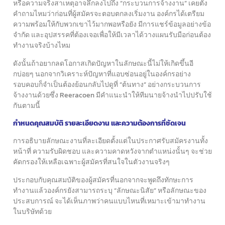
หรือความจริงสาเหตุอาจลึกลงไปถึง “กระบวนการจ้างงาน”
เคยตั้ง
คำถามไหมว่าก่อนที่ผู้สมัครจะตอบตกลงเริ่มงาน
องค์กรได้เตรียม
ความพร้อมให้กับพวกเขาไว้มากพอหรือยัง
มีการแชร์ข้อมูลอย่างข้อ
จำกัด และอุปสรรคที่ต้องเจอ
เพื่อให้มีเวลาได้วางแผนรับมือก่อนต้อง
ทำงานจริงบ้างไหม
ดังนั้นถ้าอยากลดโอกาสเกิดปัญหาในลักษณะนี้ไม่ให้เกิดขึ้นอี
กบ่อยๆ
นอกจากวิเคราะห์ปัญหาที่แอบซ่อนอยู่ในองค์กรอย่าง
รอบคอบ
ก็จำเป็นต้องย้อนกลับไปดูที่ “ต้นทาง” อย่างกระบวนการ
จ้างงานด้วย
ซึ่ง Reeracoen มีคำแนะนำให้ทีมนายจ้างนำไปปรับใช้
กันตามนี้
กำหนดคุณสมบัติ รายละเอียดงาน และความต้องการที่ชัดเจน
การอธิบายลักษณะงานที่ละเอียดตั้งแต่ในประกาศรับสมัครงาน
ทั้ง
หน้าที่ ความรับผิดชอบ และความคาดหวังจากตำแหน่งนั้นๆ
จะช่วย
คัดกรองให้เหลือเฉพาะผู้สมัครที่สนใจในตัวงานจริงๆ
ประกอบกับคุณสมบัติของผู้สมัครที่นอกจากจะพูดถึงทักษะการ
ทำงานแล้ว
องค์กรยังสามารถระบุ “ลักษณะนิสัย” หรือลักษณะของ
ประสบการณ์
จะได้เห็นภาพว่าคนแบบไหนที่เหมาะเข้ามาทำงาน
ในบริษัทด้วย