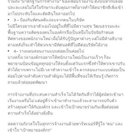
รวมถึง “มาตรฐานการทำงาน” ของเพื่อนร่วมงาน
ดังนั้นหากปล่อย
ปละละเลยไม่ใส่ใจรักษาระดับคุณภาพ
ก็อาจทำให้สมาชิกที่เพิ่งเข้า
มาไม่ประทับใจและตัดสินใจลาออกไป
3 – ป้องกันทัศนคติแง่ลบจากคนในบริษัท
ไม่มีใครอยากเอาตัวเองไปอยู่ในที่ที่ไม่มีความสุข
วัฒนธรรมและ
พื้นฐานความคิดของคนในองค์กร
จึงเป็นหนึ่งในปัจจัยกำหนด
ทิศทางของพนักงานใหม่
เมื่อได้รับรู้ปัญหาต่างๆ แต่ไม่มีคำอธิบาย
ตามหลัง
ก็จะทำให้พวกเขามีทัศนคติที่ไม่ดีต่อบริษัทได้ง่าย
4- วางแผนสอนงานแบบค่อยเป็นค่อยไป
บางครั้งเวลาองค์กรอยากให้พนักงานใหม่เป็นงานเร็วๆ
ก็จะ
พยายามป้อนข้อมูลทุกอย่างให้จบตั้งแต่วันแรก
ซึ่งทำให้พวกเขาปรับ
ตัวได้ยากเพราะไม่มีเวลาทำความเข้าใจ
ควรสอนงานแบบค่อยเป็น
ค่อยไปตามลำดับความสำคัญ
จะได้มีพื้นที่ของให้เรียนรู้ เกิดการ
ถามแล้วต่อยอดพัฒนา
การจ้างงานที่ประสบความสำเร็จ ไม่ได้วัดกันที่ว่าได้ผู้สมัครเข้ามา
เริ่มงานหรือไม่
แต่อยู่ที่ว่าเข้ามาทำงานแล้วจะสามารถปรับตัว
สร้างคุณค่าให้กับองค์กร
และเข้าใจเป้าหมายร่วมกันเพื่อต่อยอด
ความสำเร็จได้อย่างยั่งยืน
ลดความกังวลใจในทุกการจ้างงาน
ด้วยพาร์ทเนอร์ที่รู้ใจ “คน” และ
เข้าใจ “เป้าหมายองค์กร”