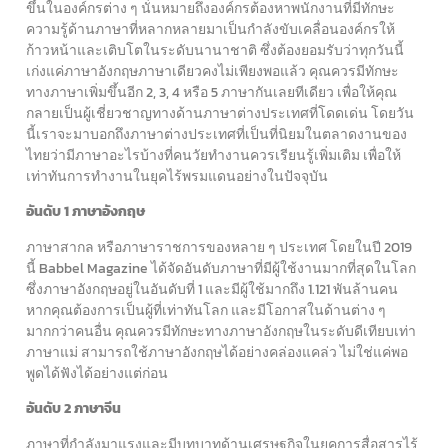
ขึ้นในองค์กรต่าง ๆ นั่นหมายถึงองค์กรต้องหาพนักงานที่มีทักษะ
ความรู้ด้านภาษาที่หลากหลายมาเป็นกำลังขับเคลื่อนองค์กรให้
ก้าวหน้าและเติบโตในระดับนานาชาติ ซึ่งต้องยอมรับว่าทุกวันนี้
เก่งแค่ภาษาอังกฤษภาษาเดียวคงไม่เพียงพอแล้ว คุณควรมีทักษะ
ทางภาษาเพิ่มขึ้นอีก 2, 3, 4 หรือ 5 ภาษากันเลยทีเดียว เพื่อให้คุณ
กลายเป็นผู้เชี่ยวชาญทางด้านภาษาต่างประเทศที่โดดเด่น โดยวัน
นี้เราจะมาบอกถึงภาษาต่างประเทศที่เป็นที่นิยมในตลาดงานของ
ไทยว่ามีภาษาอะไรบ้างที่คนวัยทำงานควรเรียนรู้เพิ่มเติม เพื่อให้
เท่าทันการทำงานในยุคไร้พรมแดนอย่างในปัจจุบัน
อันดับ 1 ภาษาอังกฤษ
ภาษาสากล หรือภาษาราชการของหลาย ๆ ประเทศ โดยในปี 2019
นี้ Babbel Magazine ได้จัดอันดับภาษาที่มีผู้ใช้งานมากที่สุดในโลก
ซึ่งภาษาอังกฤษอยู่ในอันดับที่ 1 และมีผู้ใช้มากถึง 1.121 พันล้านคน
หากคุณต้องการเป็นผู้ที่เท่าทันโลก และมีโอกาสในด้านต่าง ๆ
มากกว่าคนอื่น คุณควรมีทักษะทางภาษาอังกฤษในระดับดีเทียบเท่า
ภาษาแม่ สามารถใช้ภาษาอังกฤษได้อย่างคล่องแคล่ว ไม่ใช่แค่พอ
พูดได้ฟังได้อย่างแต่ก่อน
อันดับ 2 ภาษาจีน
ภาษาที่กำลังมาแรงและมีบทบาทด้านเศรษฐกิจในยุคการสื่อสารไร้