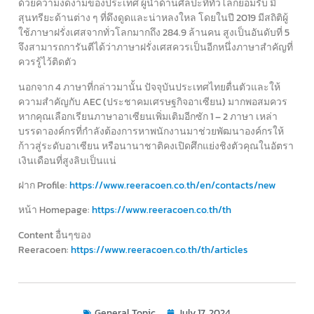
ด้วยความงดงามของประเทศ ผู้นำด้านศิลปะที่ทั่วโลกยอมรับ มี
สุนทรียะด้านต่าง ๆ ที่ดึงดูดและน่าหลงใหล โดยในปี 2019 มีสถิติผู้
ใช้ภาษาฝรั่งเศสจากทั่วโลกมากถึง 284.9 ล้านคน สูงเป็นอันดับที่ 5
จึงสามารถการันตีได้ว่าภาษาฝรั่งเศสควรเป็นอีกหนึ่งภาษาสำคัญที่
ควรรู้ไว้ติดตัว
นอกจาก 4 ภาษาที่กล่าวมานั้น ปัจจุบันประเทศไทยตื่นตัวและให้
ความสำคัญกับ AEC (ประชาคมเศรษฐกิจอาเซียน) มากพอสมควร
หากคุณเลือกเรียนภาษาอาเซียนเพิ่มเติมอีกซัก 1 – 2 ภาษา เหล่า
บรรดาองค์กรที่กำลังต้องการหาพนักงานมาช่วยพัฒนาองค์กรให้
ก้าวสู่ระดับอาเซียน หรือนานาชาติคงเปิดศึกแย่งชิงตัวคุณในอัตรา
เงินเดือนที่สูงลิบเป็นแน่
ฝาก Profile:
https://www.reeracoen.co.th/en/contacts/new
หน้า Homepage:
https://www.reeracoen.co.th/th
Content อื่นๆของ
Reeracoen:
https://www.reeracoen.co.th/th/articles
General Topic
July 17, 2024