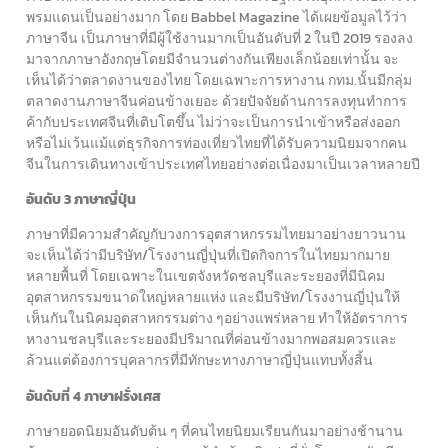
พรมแดนเป็นอย่างมาก โดย Babbel Magazine ได้เผยข้อมูลไว้ว่า
ภาษาจีน เป็นภาษาที่มีผู้ใช้งานมากเป็นอันดับที่ 2 ในปี 2019 รองลง
มาจากภาษาอังกฤษโดยมีจำนวนต่างกันเพียงเล็กน้อยเท่านั้น จะ
เห็นได้ว่าตลาดงานของไทย โดยเฉพาะการหางาน กทม.นั้นมีกลุ่ม
ตลาดงานภาษาจีนค่อนข้างเยอะ ด้วยปัจจัยด้านการลงทุนทำการ
ค้ากับประเทศจีนที่เติบโตขึ้น ไม่ว่าจะเป็นการนำเข้าหรือส่งออก
หรือไม่เว้นแม้แต่ธุรกิจการท่องเที่ยวไทยที่ได้รับความนิยมจากคน
จีนในการเดินทางเข้าประเทศไทยอย่างต่อเนื่องมาเป็นเวลาหลายปี
อันดับ 3 ภาษาญี่ปุ่น
ภาษาที่มีความสำคัญกับวงการอุตสาหกรรมไทยมาอย่างยาวนาน
จะเห็นได้ว่ามีบริษัท/โรงงานญี่ปุ่นที่เปิดกิจการในไทยมากมาย
หลายพื้นที่ โดยเฉพาะในเขตจังหวัดชลบุรีและระยองที่มีนิคม
อุตสาหกรรมขนาดใหญ่หลายแห่ง และมีบริษัท/โรงงานญี่ปุ่นให้
เห็นกันในนิคมอุตสาหกรรมต่าง ๆอย่างแพร่หลาย ทำให้อัตราการ
หางานชลบุรีและระยองมีปริมาณที่ค่อนข้างมากพอสมควรและ
ล้วนแต่ต้องการบุคลากรที่มีทักษะทางภาษาญี่ปุ่นแทบทั้งสิ้น
อันดับที่ 4 ภาษาฝรั่งเศส
ภาษายอดนิยมอันดับต้น ๆ ที่คนไทยนิยมเรียนกันมาอย่างช้านาน