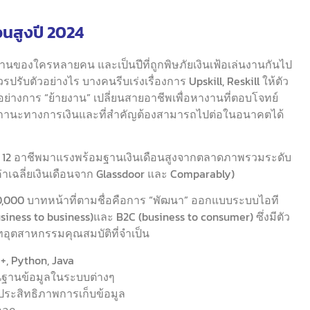
นสูงปี 2024
งานของใครหลายคน และเป็นปีที่ถูกพิษภัยเงินเฟ้อเล่นงานกันไป
ปรับตัวอย่างไร บางคนรีบเร่งเรื่องการ Upskill, Reskill ให้ตัว
่างการ “ย้ายงาน” เปลี่ยนสายอาชีพเพื่อหางานที่ตอบโจทย์
ละสถานะทางการเงินและที่สำคัญต้องสามารถไปต่อในอนาคตได้
ม 12 อาชีพมาแรงพร้อมฐานเงินเดือนสูงจากตลาดภาพรวมระดับ
าเฉลี่ยเงินเดือนจาก Glassdoor และ Comparably)
,670,000 บาทหน้าที่ตามชื่อคือการ “พัฒนา” ออกแบบระบบไอที
iness to business)และ B2C (business to consumer) ซึ่งมีตัว
ุตสาหกรรมคุณสมบัติที่จำเป็น
+, Python, Java
นฐานข้อมูลในระบบต่างๆ
่มประสิทธิภาพการเก็บข้อมูล
ออก