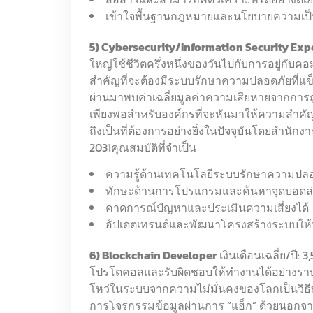
เข้าใจพื้นฐานกฎหมายและนโยบายความเป็น
5) Cybersecurity/Information Security Exp
ใหญ่ใช้ชีวิตครึ่งหนึ่งของวันไปกับการอยู่กับคอ
สำคัญที่จะต้องมีระบบรักษาความปลอดภัยที่แข็
ผ่านมาพบค่าเฉลี่ยมูลค่าความเสียหายจากการถูกเ
เพียงพอสำหรับองค์กรที่จะหันมาให้ความสำคัญแล
ถึงเป็นที่ต้องการอย่างยิ่งในปัจจุบันโดยสำนัก
2031คุณสมบัติที่จำเป็น
ความรู้ด้านเทคโนโลยีระบบรักษาความปลอด
ทักษะด้านการโปรแกรมและค้นหาจุดบอดล่
คาดการณ์ปัญหาและประเมินความเสี่ยงได้
อัปเดตเทรนด์และพัฒนาโครงสร้างระบบให้
6) Blockchain Developer
เงินเดือนเฉลี่ย/ปี
โปรโตคอลและรับผิดชอบให้ทำงานได้อย่างราบรื่น
โหว่ในระบบจากความไม่มั่นคงของโลกเป็นวิธีบัน
การโจรกรรมข้อมูลผ่านการ “แฮ็ก” ด้วยนอกจาก