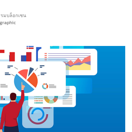
รรมบล็อกเชน
ographic