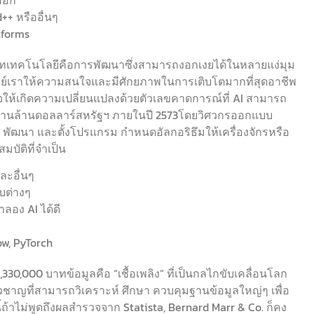
+ หรืออื่นๆ
tforms
0 บาทเทคโนโลยีคือการพัฒนาซึ่งสามารถงอกเงยได้ในหลายแง่มุม
มนุษย์เราให้ความสนใจและมีศักยภาพในการเติบโตมากที่สุดอาชีพ
ห้เกิดความเปลี่ยนแปลงด้วยตัวเลขคาดการณ์ที่ AI สามารถ
.5 ล้านล้านดอลลาร์สหรัฐฯ ภายในปี 2573โดยวิศวกรออกแบบ
บ พัฒนา และตั้งโปรแกรม กำหนดอัลกอริธึมให้เครื่องจักรหรือ
บัติที่จำเป็น
ะอื่นๆ
บต่างๆ
ลอง AI ได้ดี
ow, PyTorch
 4,330,000 บาทข้อมูลคือ “เชื้อเพลิง” ที่เป็นกลไกขับเคลื่อนโลก
เชี่ยวชาญที่สามารถวิเคราะห์ ศึกษา ควบคุมฐานข้อมูลใหญ่ๆ เพื่อ
้าไม่พูดถึงผลสำรวจจาก Statista, Bernard Marr & Co. ก็คง