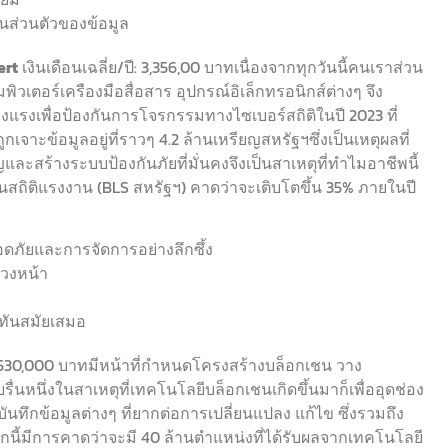
ส่วนตัวของข้อมูล
ert
เงินเดือนเฉลี่ย/ปี: 3,356,00 บาทเนื่องจากทุกวันนี้คนเราส่วน
มพิวเตอร์เครืองมือสื่อสาร อุปกรณ์อิเล็กทรอนิกส์ต่างๆ จึง
งแรงเพื่อป้องกันการโจรกรรมทางไซเบอร์สถิติในปี 2023 ที่
จาะข้อมูลอยู่ที่ราวๆ 4.2 ล้านเหรียญสหรัฐฯซึ่งเป็นเหตุผลที่
ะสร้างระบบป้องกันภัยที่มั่นคงจึงเป็นสาเหตุที่ทำไมอาชีพนี้
งานสถิติแรงงาน (BLS สหรัฐฯ) คาดว่าจะเติบโตขึ้น 35% ภายในปี
ภัยและการจัดการอย่างลึกซึ้ง
วงหน้า
ทันสมัยเสมอ
: 3,530,000 บาทมีหน้าที่กำหนดโครงสร้างบล็อกเชน วาง
หนึ่งในสาเหตุที่เทคโนโลยีบล็อกเชนเกิดขึ้นมาก็เพื่ออุดช่อง
ทึกข้อมูลต่างๆ ที่ยากต่อการเปลี่ยนแปลง แก้ไข ซึ่งรวมถึง
นี้มีการคาดว่าจะมี 40 ล้านตำแหน่งที่ได้รับผลจากเทคโนโลยี