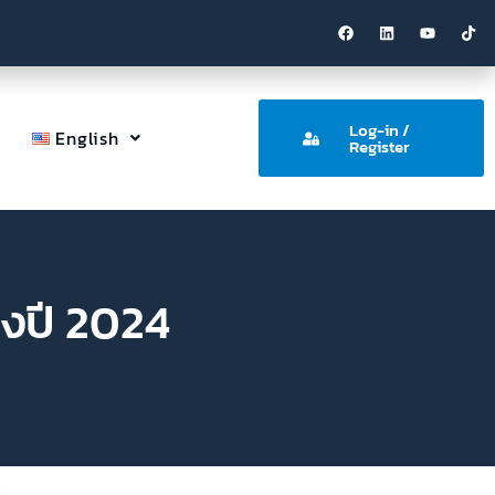
Log-in /
English
Register
ูงปี 2024