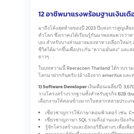
12 อาชีพมาแรงพร้อมฐานเงินเดือ
มาถึงโค้งสุดท้ายของปี 2023 ปีแห่งการสูญเสีย
ทั่วโลก ซึ่งเราคงได้เรียนรู้กันมาพอสมควรว่าควร
เอง สำหรับบางส่วนอาจมองหาทางเลือกใหม่ๆ อย
ชีวิตได้มากขึ้นเพื่อประกัน “ความมั่นคง” แ
ยาวๆ
ในบทความนี้ Reeracoen Thailand ได้รวบรว
โลกมาฝากกันครับ (อ้างอิงจาก emeritus และค่
1) Software Developer
เงินเดือนเฉลี่ย/ปี: 3
วางโครงสร้างรากฐานทั้งสำหรับธุรกิจ B2B (bus
เลือกงานให้ค่อนข้างมากในหลากหลายประเภทอ
เชี่ยวชาญการใช้ภาษาคอมพิวเตอร์ เช่น C+
เชี่ยวชาญภาษา SQL รวมถึงอ่านและป้องกั
รู้จักโครงสร้างและอัลกอริธึมต่างๆ เพื่อเพิ
สามารถแก้บักเพื่อลบการทำงานที่ผิดพลาด