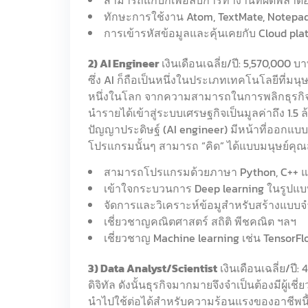
ทักษะการใช้งาน Atom, TextMate, Notepad+
การเข้ารหัสข้อมูลและคุ้นเคยกับ Cloud pla
2) AI Engineer
เงินเดือนเฉลี่ย/ปี: 5,570,00
ซึ่ง AI ก็ถือเป็นหนึ่งในประเภทเทคโนโลยีที่
หนึ่งในโลก จากความสามารถในการพลิกธุรกิจใ
นำรายได้เข้าสู่ระบบเศรษฐกิจเป็นมูลค่าถึง 1
ปัญญาประดิษฐ์ (AI engineer) มีหน้าที่ออกแบ
โปรแกรมนั้นๆ สามารถ “คิด” ได้แบบมนุษย์คุณสม
สามารถโปรแกรมด้วยภาษา Python, C++ แล
เข้าใจกระบวนการ Deep learning ในรูปแบ
จัดการและวิเคราะห์ข้อมูสำหรับสร้างแบบจำ
เชี่ยวชาญคณิตศาสตร์ สถิติ พีชคณิต ฯลฯ
เชี่ยวชาญ Machine learning เช่น TensorFl
3) Data Analyst/Scientist
เงินเดือนเฉลี่ย/ปี:
ดิจิทัล ดังนั้นธุรกิจมากมายจึงจำเป็นต้องมีผู้
นำไปใช้ต่อได้สำหรับความร้อนแรงของอาชีพนี้ถ