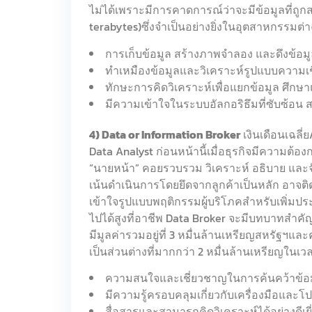
ไม่ได้เพราะมีการคาดการณ์ว่าจะมีข้อมูลที่ถูกส
terabytes)ซึ่งจำเป็นอย่างยิ่งในอุตสาหกรรมต่า
การเก็บข้อมูล สร้างภาพจำลอง และดึงข้อ
ทำเหมืองข้อมูลและวิเคราะห์รูปแบบความเช
ทักษะการคิดวิเคราะห์เพื่อแยกข้อมูล ศึกษา
มีความเข้าใจในระบบอัลกอริธึมที่ซับซ้อน ส
4) Data or Information Broker
เงินเดือนเฉลี
Data Analyst ก่อนหน้านี้เมื่อธุรกิจมีความต้อง
“นายหน้า” คอยรวบรวม วิเคราะห์ อธิบาย และจัดร
เน้นดำเนินการโดยยึดจากลูกค้าเป็นหลัก อาจติด
เข้าใจรูปแบบพฤติกรรมผู้บริโภคสำหรับเพิ่ม
ไปได้สูงที่อาชีพ Data Broker จะมีบทบาทสำคั
มีมูลค่ารวมอยู่ที่ 3 หมื่นล้านเหรียญสหรัฐฯและ
เป็นส่วนต่างที่มากกว่า 2 หมื่นล้านเหรียญในเวลา
ความสนใจและเชี่ยวชาญในการค้นคว้าข้อ
มีความรู้ครอบคลุมเกี่ยวกับเครื่องมือและโ
สื่อสารและสามารถคิดวิเคราะห์ได้อย่างดีเยี