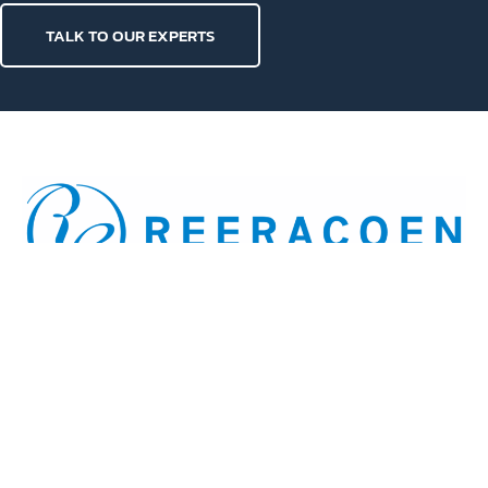
1
2
3
Need any Assistance?
TALK TO OUR EXPERTS