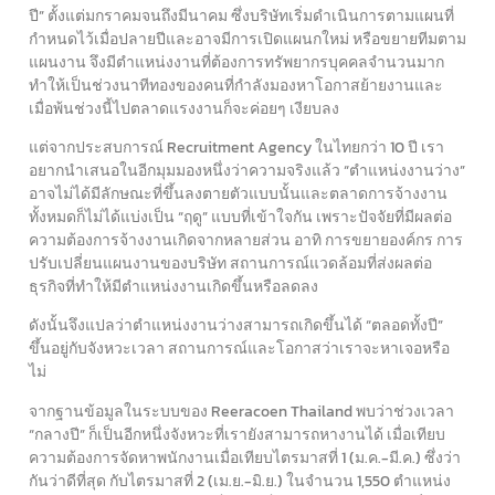
ปี” ตั้งแต่มกราคมจนถึงมีนาคม ซึ่งบริษัทเริ่มดำเนินการตามแผนที่
กำหนดไว้เมื่อปลายปีและอาจมีการเปิดแผนกใหม่ หรือขยายทีมตาม
แผนงาน จึงมีตำแหน่งงานที่ต้องการทรัพยากรบุคคลจำนวนมาก
ทำให้เป็นช่วงนาทีทองของคนที่กำลังมองหาโอกาสย้ายงานและ
เมื่อพ้นช่วงนี้ไปตลาดแรงงานก็จะค่อยๆ เงียบลง
แต่จากประสบการณ์ Recruitment Agency ในไทยกว่า 10 ปี เรา
อยากนำเสนอในอีกมุมมองหนึ่งว่าความจริงแล้ว “ตำแหน่งงานว่าง”
อาจไม่ได้มีลักษณะที่ขึ้นลงตายตัวแบบนั้นและตลาดการจ้างงาน
ทั้งหมดก็ไม่ได้แบ่งเป็น “ฤดู” แบบที่เข้าใจกัน เพราะปัจจัยที่มีผลต่อ
ความต้องการจ้างงานเกิดจากหลายส่วน อาทิ การขยายองค์กร การ
ปรับเปลี่ยนแผนงานของบริษัท สถานการณ์แวดล้อมที่ส่งผลต่อ
ธุรกิจที่ทำให้มีตำแหน่งงานเกิดขึ้นหรือลดลง
ดังนั้นจึงแปลว่าตำแหน่งงานว่างสามารถเกิดขึ้นได้ “ตลอดทั้งปี”
ขึ้นอยู่กับจังหวะเวลา สถานการณ์และโอกาสว่าเราจะหาเจอหรือ
ไม่
จากฐานข้อมูลในระบบของ Reeracoen Thailand พบว่าช่วงเวลา
“กลางปี” ก็เป็นอีกหนึ่งจังหวะที่เรายังสามารถหางานได้ เมื่อเทียบ
ความต้องการจัดหาพนักงานเมื่อเทียบไตรมาสที่ 1 (ม.ค.-มี.ค.) ซึ่งว่า
กันว่าดีที่สุด กับไตรมาสที่ 2 (เม.ย.-มิ.ย.) ในจำนวน 1,550 ตำแหน่ง