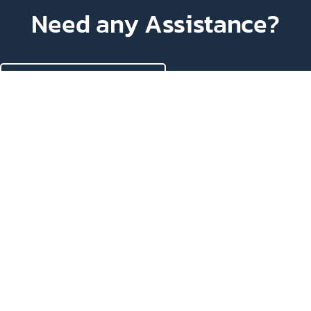
Need any Assistance?
TALK TO OUR EXPERTS
At Reeracoen, we specialize in connecting talent with
thriving careers through strategic matchmaking. Join us
on a journey of career success.