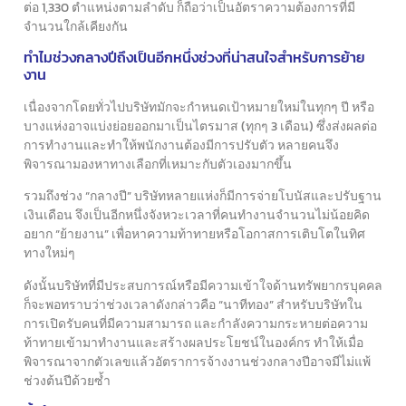
ต่อ 1,330 ตำแหน่งตามลำดับ ก็ถือว่าเป็นอัตราความต้องการที่มี
จำนวนใกล้เคียงกัน
ทำไมช่วงกลางปีถึงเป็นอีกหนึ่งช่วงที่น่าสนใจสำหรับการย้าย
งาน
เนื่องจากโดยทั่วไปบริษัทมักจะกำหนดเป้าหมายใหม่ในทุกๆ ปี หรือ
บางแห่งอาจแบ่งย่อยออกมาเป็นไตรมาส (ทุกๆ 3 เดือน) ซึ่งส่งผลต่อ
การทำงานและทำให้พนักงานต้องมีการปรับตัว หลายคนจึง
พิจารณามองหาทางเลือกที่เหมาะกับตัวเองมากขึ้น
รวมถึงช่วง “กลางปี” บริษัทหลายแห่งก็มีการจ่ายโบนัสและปรับฐาน
เงินเดือน จึงเป็นอีกหนึ่งจังหวะเวลาที่คนทำงานจำนวนไม่น้อยคิด
อยาก “ย้ายงาน” เพื่อหาความท้าทายหรือโอกาสการเติบโตในทิศ
ทางใหม่ๆ
ดังนั้นบริษัทที่มีประสบการณ์หรือมีความเข้าใจด้านทรัพยากรบุคคล
ก็จะพอทราบว่าช่วงเวลาดังกล่าวคือ “นาทีทอง” สำหรับบริษัทใน
การเปิดรับคนที่มีความสามารถ และกำลังความกระหายต่อความ
ท้าทายเข้ามาทำงานและสร้างผลประโยชน์ในองค์กร ทำให้เมื่อ
พิจารณาจากตัวเลขแล้วอัตราการจ้างงานช่วงกลางปีอาจมีไม่แพ้
ช่วงต้นปีด้วยซ้ำ