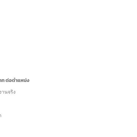
บาท ต่อตำแหน่ง
มงานจริง
ก