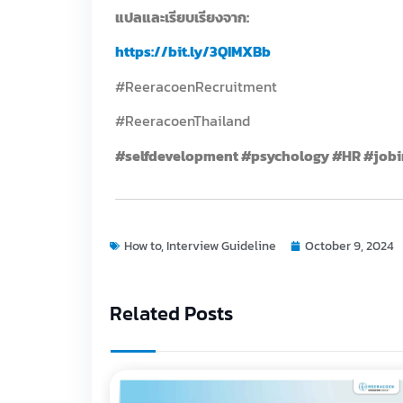
แปลและเรียบเรียงจาก:
https://bit.ly/3QIMXBb
#ReeracoenRecruitment
#ReeracoenThailand
#selfdevelopment #psychology #HR #jobi
How to
,
Interview Guideline
October 9, 2024
Related Posts