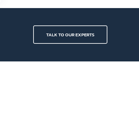
TALK TO OUR EXPERTS
NEWSLETTER
Synchronize your MailChimp
กัน จะ
account or add a new list
list หรือ
FOLLOW US ON
 กำลัง