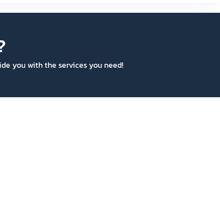
?
vide you with the services you need!
GROUP COMPANIES
LATEST NEWS
Reeracoen Singapore
ถ้าเงินเดือนเท่า
เลือกเป็น Specia
Reeracoen Taiwan
Manager?
Jul 10, 2026
Reeracoen Vietnam
Semiconductor