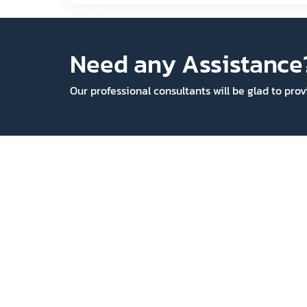
Need any Assistance
Our professional consultants will be glad to pro
At Reeracoen, we specialize in
connecting talent with thriving careers
through strategic matchmaking. Join us
on a journey of career success.