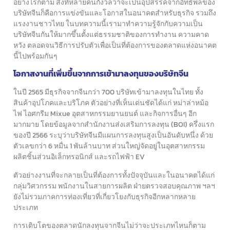
อย่างไรก็ตาม สิ่งที่หลายคนกังวลว่าจะเป็นอุปสรรคจากอิทธิพลของ
บริษัทจีน
ก็คือการแข่งขันและโอกาสในอนาคตสำหรับธุรกิจ รวมถึง
แรงงานชาวไทย
ในบทความนี้เรามาทำความรู้จักกับความเป็น
บริษัทจีนกันให้มากขึ้น
ตั้งแต่ธรรมชาติของการทำงาน ความคาด
หวัง ตลอดจนวิธีการปรับตัว
เพื่อเป็นที่ต้องการของตลาดแห่งอนาคต
นี้ไปพร้อมกันๆ
โอกาสงานที่เพิ่มขึ้นจากการเข้ามาลงทุนของบริษัทจีน
ในปี 2565 มีธุรกิจจากจีนกว่า 700 บริษัทเข้ามาลงทุนในไทย
ทั้ง
สินค้าอุปโภคและบริโภค ตัวอย่างที่เห็นเด่นชัดได้แก่ หม่าล่าหม้อ
ไฟ
ไอศกรีม Mixue อุตสาหกรรมยานยนต์ และกิจการอื่นๆ อีก
มากมาย
โดยข้อมูลจากสำนักงานส่งเสริมการลงทุน (BOI) ครึ่งแรก
ของปี 2566
ระบุว่าบริษัทจีนมีแผนการลงทุนสูงเป็นอันดับหนึ่ง ด้วย
ตัวเลขกว่า 6 หมื่น 1 พันล้านบาท
ส่วนใหญ่จัดอยู่ในอุตสาหกรรม
ผลิตชิ้นส่วนอิเล็กทรอนิกส์ และรถไฟฟ้า EV
ตัวอย่างงานที่จะกลายเป็นที่ต้องการทั้งปัจจุบันและในอนาคต
ได้แก่
กลุ่มวิศวกรรม พนักงานในสายการผลิต ฝ่ายตรวจสอบคุณภาพ ฯลฯ
ยังไม่รวมภาคการท่องเที่ยวที่เกี่ยวโยงกับธุรกิจอีกหลากหลาย
ประเภท
การเติบโตของตลาดนักลงทุนจากจีนไม่ว่าจะประเภทไหนก็ตาม