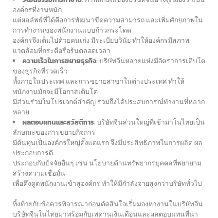
องค์กรที่งานหนัก
แต่ผลลัพธ์ที่ได้คือการพัฒนาขีดความสามารถ และเพิ่มศักยภาพใน
การทำงานของพนักงานแบบก้าวกระโดด
องค์กรจึงเต็มไปด้วยคนเก่ง มีระเบียบวินัย ทำให้องค์กรมีสภาพ
แวดล้อมที่กระตือรือร้นตลอดเวลา
ความเร็วในการขยายธุรกิจ
: บริษัทจีนหลายแห่งมีอัตราการเติบโต
ของธุรกิจที่รวดเร็ว
ทั้งภายในประเทศ และการขยายสาขาในต่างประเทศ ทำให้
พนักงานมักจะมีโอกาสเติบโต
มีส่วนร่วมในโปรเจกต์สำคัญ รวมถึงได้ประสบการณ์ทำงานที่หลาก
หลาย
ผลตอบแทนและสวัสดิการ
: บริษัทจีนส่วนใหญ่ที่เข้ามาในไทยเป็น
ลักษณะของการขยายกิจการ
มีต้นทุนเป็นองค์กรใหญ่ตั้งแต่แรก จึงมีประสิทธิภาพในการผลิต ผล
ประกอบการดี
ประกอบกับปัจจัยอื่นๆ เช่น นโยบายด้านทรัพยากรบุคคลที่พยายาม
สร้างความเชื่อมั่น
เพื่อดึงดูดพนักงานเข้าสู่องค์กร ทำให้มีกำลังจ่ายสูงกว่าบริษัททั่วไป
ทิ้งท้ายกับข้อควรพิจารณาก่อนตัดสินใจเริ่มมองหางานในบริษัทจีน
บริษัทจีนในไทยมาพร้อมกับเพดานเงินเดือนและผลตอบแทนที่น่า