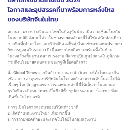
ตลาดแรงงานไทยในปี 2024
โอกาสและอุปสรรคที่มาพร้อมการหลั่งไหล
ของบริษัทจีนในไทย
สถานภาพระหว่างจีนและไทยในปัจจุบันนับว่ามีความเชื่อมโยงกัน
ในหลายมิติ
สังเกตได้ว่าในช่วงระยะหลังมานี้ไม่ใช่แค่นักท่องเที่ยว
ชาวจีนที่เข้ามาไทย
แต่บริษัทจีนเองก็หลั่งไหลเข้ามาลงทุนประกอบ
กิจการสูงสุดในรอบ 10 ปี
เนื่องจากไทยมีความพร้อมทั้งในด้าน
โครงสร้างพื้นฐาน ตลาดแรงงาน
มีความเป็นศูนย์กลางในภูมิภาค
รวมถึงนโยบายสนับสนุนของรัฐที่เอื้อต่อกิจการ
สื่อ Global Times จากจีนยังรายงานว่านักวิเคราะห์ทั้งไทยและจีน
เชื่อว่าการลงทุนของบริษัทจีนในไทยจะยังสามารถเติบโตต่อไปได้
เรื่อยๆ
โดยสัญญาณของการลงทุนเหล่านี้ชี้ให้เห็นว่าในอนาคต
ธุรกิจจีนจะมีบทบาทมากขึ้น
ซึ่งมีทั้ง “อุปสรรค” และ “โอกาส” ที่จะ
เกิดขึ้นในไทย อาทิ
การเปิดโอกาสลงทุนของบริษัทต่างชาติ
เกิดตำแหน่งงานใหม่ๆ เพิ่มมากขึ้น
การถ่ายทอดทักษะและเทคโนโลยีในกลุ่มแรงงาน